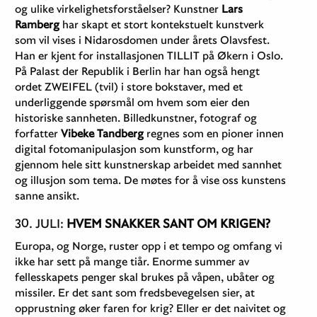
og ulike virkelighetsforståelser? Kunstner
Lars
Ramberg
har skapt et stort kontekstuelt kunstverk
som vil vises i Nidarosdomen under årets Olavsfest.
Han er kjent for installasjonen TILLIT på Økern i Oslo.
På Palast der Republik i Berlin har han også hengt
ordet ZWEIFEL (tvil) i store bokstaver, med et
underliggende spørsmål om hvem som eier den
historiske sannheten. Billedkunstner, fotograf og
forfatter
Vibeke Tandberg
regnes som en pioner innen
digital fotomanipulasjon som kunstform, og har
gjennom hele sitt kunstnerskap arbeidet med sannhet
og illusjon som tema. De møtes for å vise oss kunstens
sanne ansikt.
30. JULI:
HVEM SNAKKER SANT OM KRIGEN?
Europa, og Norge, ruster opp i et tempo og omfang vi
ikke har sett på mange tiår. Enorme summer av
fellesskapets penger skal brukes på våpen, ubåter og
missiler. Er det sant som fredsbevegelsen sier, at
opprustning øker faren for krig? Eller er det naivitet og