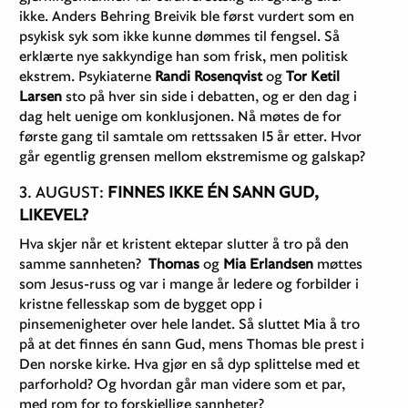
ikke. Anders Behring Breivik ble først vurdert som en
psykisk syk som ikke kunne dømmes til fengsel. Så
erklærte nye sakkyndige han som frisk, men politisk
ekstrem. Psykiaterne
Randi Rosenqvist
og
Tor Ketil
Larsen
sto på hver sin side i debatten, og er den dag i
dag helt uenige om konklusjonen. Nå møtes de for
første gang til samtale om rettssaken 15 år etter. Hvor
går egentlig grensen mellom ekstremisme og galskap?
3. AUGUST:
FINNES IKKE ÉN SANN GUD,
LIKEVEL?
Hva skjer når et kristent ektepar slutter å tro på den
samme sannheten?
Thomas
og
Mia Erlandsen
møttes
som Jesus-russ og var i mange år ledere og forbilder i
kristne fellesskap som de bygget opp i
pinsemenigheter over hele landet. Så sluttet Mia å tro
på at det finnes én sann Gud, mens Thomas ble prest i
Den norske kirke. Hva gjør en så dyp splittelse med et
parforhold? Og hvordan går man videre som et par,
med rom for to forskjellige sannheter?