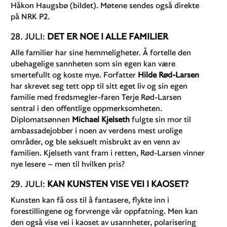
Håkon Haugsbø (bildet). Møtene sendes også direkte
på NRK P2.
28. JULI:
DET ER NOE I ALLE FAMILIER
Alle familier har sine hemmeligheter. Å fortelle den
ubehagelige sannheten som sin egen kan være
smertefullt og koste mye. Forfatter
Hilde Rød-Larsen
har skrevet seg tett opp til sitt eget liv og sin egen
familie med fredsmegler-faren Terje Rød-Larsen
sentral i den offentlige oppmerksomheten.
Diplomatsønnen
Michael Kjelseth
fulgte sin mor til
ambassadejobber i noen av verdens mest urolige
områder, og ble seksuelt misbrukt av en venn av
familien. Kjelseth vant fram i retten, Rød-Larsen vinner
nye lesere – men til hvilken pris?
29. JULI:
KAN KUNSTEN VISE VEI I KAOSET?
Kunsten kan få oss til å fantasere, flykte inn i
forestillingene og forvrenge vår oppfatning. Men kan
den også vise vei i kaoset av usannheter, polarisering