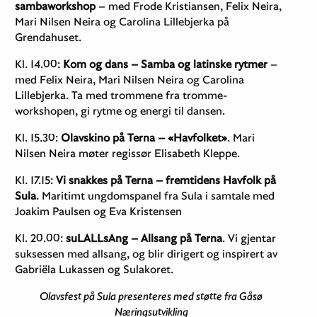
sambaworkshop
– med Frode Kristiansen, Felix Neira,
Mari Nilsen Neira og Carolina Lillebjerka på
Grendahuset​.
Kl. 14.00:
Kom og dans – Samba og latinske rytmer
–
med Felix Neira, Mari Nilsen Neira og Carolina
Lillebjerka​. Ta med trommene fra tromme-
workshopen, gi rytme og energi til dansen​.
Kl. 15.30:
Olavskino på Terna – «Havfolket»
. Mari
Nilsen Neira møter regissør Elisabeth Kleppe​.
Kl. 17.15:
Vi snakkes på Terna – fremtidens Havfolk på
Sula
​. Maritimt ungdomspanel fra Sula i samtale med
Joakim Paulsen og Eva Kristensen​
Kl. 20.00:
suLALLsAng – Allsang på Terna
. Vi gjentar
suksessen med allsang, og blir dirigert og inspirert av
Gabriëla Lukassen og Sulakoret.
Olavsfest på Sula presenteres med støtte fra Gåsø
Næringsutvikling