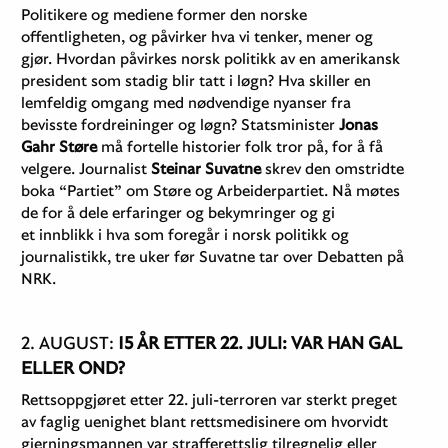
Politikere og mediene former den norske
offentligheten, og påvirker hva vi tenker, mener og
gjør. Hvordan påvirkes norsk politikk av en amerikansk
president som stadig blir tatt i løgn? Hva skiller en
lemfeldig omgang med nødvendige nyanser fra
bevisste fordreininger og løgn? Statsminister
Jonas
Gahr Støre
må fortelle historier folk tror på, for å få
velgere. Journalist
Steinar Suvatne
skrev den omstridte
boka “Partiet” om Støre og Arbeiderpartiet. Nå møtes
de for å dele erfaringer og bekymringer og gi
et innblikk i hva som foregår i norsk politikk og
journalistikk, tre uker før Suvatne tar over Debatten på
NRK.
2. AUGUST:
15 ÅR ETTER 22. JULI: VAR HAN GAL
ELLER OND?
Rettsoppgjøret etter 22. juli-terroren var sterkt preget
av faglig uenighet blant rettsmedisinere om hvorvidt
gjerningsmannen var strafferettslig tilregnelig eller