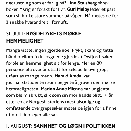
nedrustning som er farlig nå?
Linn Stalsberg
skrev
boken “Krig er forakt for liv”.
Guri Melby
leder et parti
som vil bruke store summer på våpen. Nå møtes de for
å snakke hverandre til fornuft.
31. JULI:
BYGDEDYRETS MØRKE
HEMMELIGHET
Mange visste, ingen gjorde noe. Frykt, skam og tette
bånd mellom folk i bygdene gjorde at Tysfjord-saken
forble en hemmelighet alt for lenge. Mer en 80
personer ble over år utsatt for seksuelle overgrep,
utført av mange menn.
Harald Amdal
var
journaliststudenten som begynte å grave i den mørke
hemmeligheten.
Marion Anne Mienna
var ungjenta
som ble misbrukt, slik som sin mor hadde blitt. 10 år
etter en av Norgeshistoriens mest alvorlige og
omfattende overgrepssaker møtes de igjen for å finne
ut om tiden leger alle sår.
1. AUGUST:
SANNHET OG LØGN I POLITIKKEN