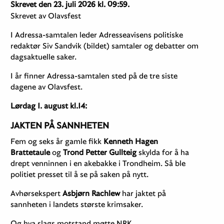
Skrevet den 23. juli 2026 kl. 09:59.
Skrevet av Olavsfest
I Adressa-samtalen leder Adresseavisens politiske
redaktør Siv Sandvik (bildet) samtaler og debatter om
dagsaktuelle saker.
I år finner Adressa-samtalen sted på de tre siste
dagene av Olavsfest.
Lørdag 1. august kl.14:
JAKTEN PÅ SANNHETEN
Fem og seks år gamle fikk
Kenneth Hagen
Brattetaule
og
Trond Petter Gullteig
skylda for å ha
drept venninnen i en akebakke i Trondheim. Så ble
politiet presset til å se på saken på nytt.
Avhørsekspert
Asbjørn Rachlew
har jaktet på
sannheten i landets største krimsaker.
Og hva slags motstand møtte NRK