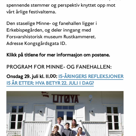
spennende stemmer og perspektiv knyttet opp mot
vårt årlige festivaltema.
Den staselige Minne- og fanehallen ligger i
Erkebispegården, og deler inngang med
Forsvarshistorisk museum Rustkammeret.
Adresse Kongsgårdsgata 1D.
Klikk på titlene for mer informasjon om postene.
PROGRAM FOR MINNE- OG FANEHALLEN:
Onsdag 29. juli kl. 11.00:
15-ÅRINGERS REFLEKSJONER
15 ÅR ETTER: HVA BETYR 22. JULI I DAG?