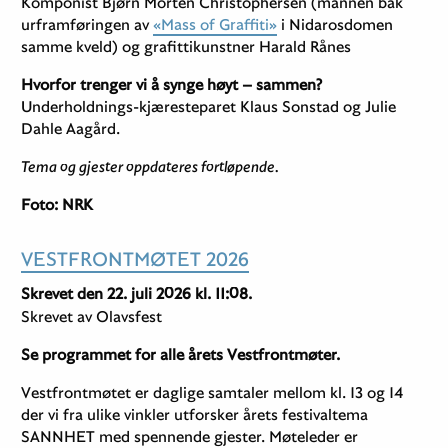
Komponist Bjørn Morten Christophersen (mannen bak
urframføringen av
«Mass of Graffiti»
i Nidarosdomen
samme kveld) og grafittikunstner Harald Rånes
Hvorfor trenger vi å synge høyt – sammen?
Underholdnings-kjæresteparet Klaus Sonstad og Julie
Dahle Aagård.
Tema og gjester oppdateres fortløpende.
Foto: NRK
VESTFRONTMØTET 2026
Skrevet den 22. juli 2026 kl. 11:08.
Skrevet av Olavsfest
Se programmet for alle årets Vestfrontmøter.
Vestfrontmøtet er daglige samtaler mellom kl. 13 og 14
der vi fra ulike vinkler utforsker årets festivaltema
SANNHET med spennende gjester. Møteleder er