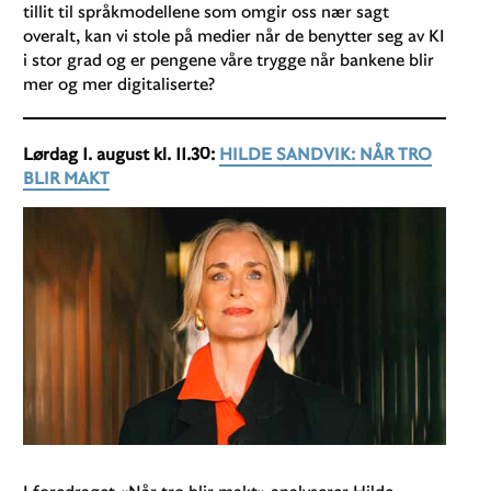
tillit til språkmodellene som omgir oss nær sagt
overalt, kan vi stole på medier når de benytter seg av KI
i stor grad og er pengene våre trygge når bankene blir
mer og mer digitaliserte?
Lørdag 1. august kl. 11.30:
HILDE SANDVIK: NÅR TRO
BLIR MAKT
I foredraget «Når tro blir makt» analyserer Hilde