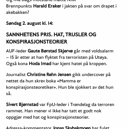
Brennpunkts
Harald Eraker
i jakten på svar om drapet i
akebakken?
Søndag 2. august kl. 14:
SANNHETENS PRIS. HAT, TRUSLER OG
KONSPIRASJONSTEORIER
AUF-leder
Gaute Børstad Skjervø
går med voldsalarm
– 15 år etter at han flyktet fra terroristen på Utøya.
Også kona
Hoda Imad
har kjent hatet på kroppen.
Journalist
Christine Rehn Jensen
gikk undercover på
nettet da hun skrev boka «Mamma er
konspirasjonsteoretiker». Hun ble sjokkert av det hun
så.
Sivert Bjørnstad
var FpU-leder i Trøndelag da terroren
rammet. Han mener vi ikke har tatt et godt nok
oppgjør med hat og konspirasjonsteorier.
Adressa-kommentator
Jonas Skybakmoen
har fulgt