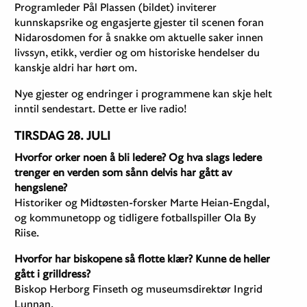
Programleder Pål Plassen (bildet) inviterer
kunnskapsrike og engasjerte gjester til scenen foran
Nidarosdomen for å snakke om aktuelle saker innen
livssyn, etikk, verdier og om historiske hendelser du
kanskje aldri har hørt om.
Nye gjester og endringer i programmene kan skje helt
inntil sendestart. Dette er live radio!
TIRSDAG 28. JULI
Hvorfor orker noen å bli ledere? Og hva slags ledere
trenger en verden som sånn delvis har gått av
hengslene?
Historiker og Midtøsten-forsker Marte Heian-Engdal,
og kommunetopp og tidligere fotballspiller Ola By
Riise.
Hvorfor har biskopene så flotte klær? Kunne de heller
gått i grilldress?
Biskop Herborg Finseth og museumsdirektør Ingrid
Lunnan.