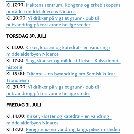
Kl. 17.00:
Maktens sentrum. Kongens og erkebiskopens
område i middelalderens Nidaros
Kl. 20.00:
Vi drikker på vigslet grunn- pub til
pubvandring på forsvunne hellige steder
TORSDAG 30. JULI
K. 14.00:
Kirker, kloster og katedral– en vandring i
middelalderbyen Nidaros
Kl. 17.00:
Slag, skanser og milde stiftelser: Kalvskinnets
historie
Kl. 18.00:
Tråante – en byvandring om Samisk kultur i
Trondheim
Kl. 20.00:
Vi drikker på vigslet grunn- pub til
pubvandring på forsvunne hellige steder
FREDAG 31. JULI
Kl. 14.00:
Kirker, kloster og katedral– en vandring i
middelalderbyen Nidaros
Kl. 17.00:
Peregrinus- en vandring langs pilegrimsleden