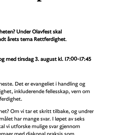
igheten? Under Olavfest skal
ndt årets tema Rettferdighet
.
 og med tirsdag 3. august kl. 17:00-17:45
este. Det er evangeliet i handling og
ghet, inkluderende fellesskap, vern om
ferdighet.
et? Om vi tar et skritt tilbake, og undrer
rsmålet har mange svar. I løpet av seks
kal vi utforske mulige svar gjennom
temaer med diakonal praksis som