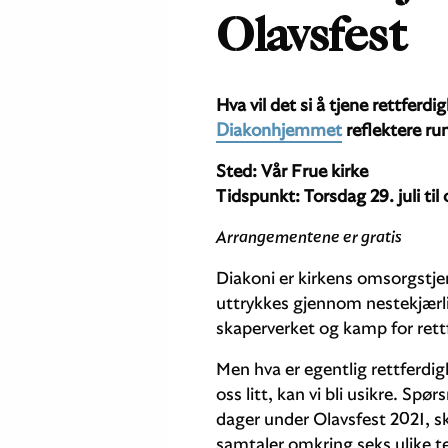
Olavsfest
Hva vil det si å tjene rettferd
Diakonhjemmet
reflektere ru
Sted: Vår Frue kirke
Tidspunkt: Torsdag 29. juli til
Arrangementene er gratis
Diakoni er kirkens omsorgstjen
uttrykkes gjennom nestekjærli
skaperverket og kamp for rett
Men hva er egentlig rettferdigh
oss litt, kan vi bli usikre. Spø
dager under Olavsfest 2021, s
samtaler omkring seks ulike 