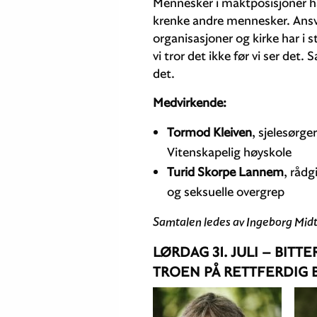
Mennesker i maktposisjoner har
krenke andre mennes­ker. Ansva
organisasjoner og kirke har i s
vi tror det ikke før vi ser det. 
det.
Medvirkende:
Tormod Kleiven
, sjelesørge
Vitenskapelig høyskole
Turid Skorpe Lannem
, rådg
og seksuelle overgrep
Samtalen ledes av Ingeborg Mid
LØRDAG 31. JULI –
BITTE
TROEN PÅ RETTFERDIG