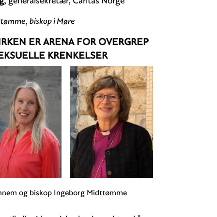
g
, generalsekretær, Caritas Norge
ttømme, biskop i Møre
IRKEN ER ARENA FOR OVERGREP
SEKSUELLE KRENKELSER
annem og biskop Ingeborg Midttømme