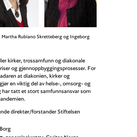
, Martha Rubiano Skretteberg og Ingeborg
iller kirker, trossamfunn og diakonale
i kriser og gjennoppbyggingsprosesser. For
adaren at diakonien, kirker og
gjør en viktig del av helse-, omsorg- og
g har tatt et stort samfunnsansvar som
 pandemien.
ende direktør/forstander Stiftelsen
 Borg