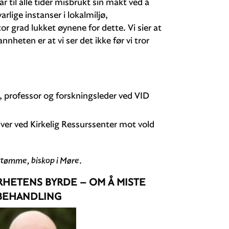
 til alle tider misbrukt sin makt ved å
rlige instanser i lokalmiljø,
tor grad lukket øynene for dette. Vi sier at
Sannheten er at vi ser det ikke før vi tror
r, professor og forskningsleder ved VID
iver ved Kirkelig Ressurssenter mot vold
ttømme, biskop i Møre
.
RHETENS BYRDE – OM Å MISTE
 BEHANDLING