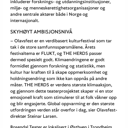
inkluderer forsknings- og utdanningsinstitusjoner,
miljø- og menneskerettighetsorganisasjoner og
andre sentrale aktører både i Norge og
internasjonalt.
SKYHØYT AMBISJONSNIVÅ
– Olavsfest er en verdibasert kulturfestival som tar
tak i de store samfunnsspørsmålene. Årets
festivaltema er FLUKT, og THE HERDS passer
dermed spesielt godt. Klimaendringene er godt
formidlet gjennom forskning og statistikk, men
kultur har kraften til å skape oppmerksomhet og
holdningsendring som ikke kan oppnås på andre
måter. THE HERDS er verdens største klimaaksjon,
og gjennom dette teaterprosjektet skaper vi en stor
emosjonell kraft som stimulerer til at folk våkner opp
og blir engasjerte. Global oppvarming er den største
utfordringen verden står overfor i dag, sier Olavsfest-
direktør Steinar Larsen.
Rosendal Teater er lokalisert i Østbyen i Trondheim,