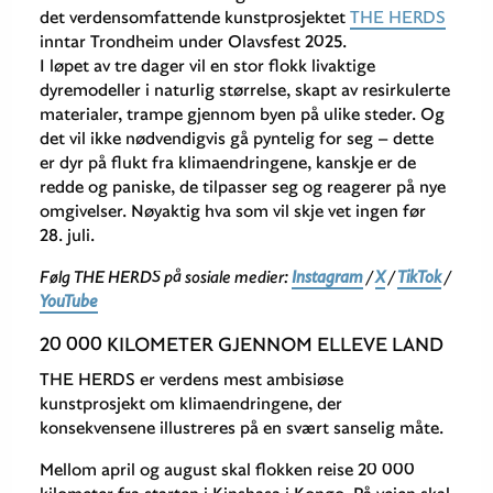
det verdensomfattende kunstprosjektet
THE HERDS
inntar Trondheim under Olavsfest 2025.
I løpet av tre dager vil en stor flokk livaktige
dyremodeller i naturlig størrelse, skapt av resirkulerte
materialer, trampe gjennom byen på ulike steder. Og
det vil ikke nødvendigvis gå pyntelig for seg – dette
er dyr på flukt fra klimaendringene, kanskje er de
redde og paniske, de tilpasser seg og reagerer på nye
omgivelser. Nøyaktig hva som vil skje vet ingen før
28. juli.
Følg THE HERDS på sosiale medier:
Instagram
/
X
/
TikTok
/
YouTube
20 000 KILOMETER GJENNOM ELLEVE LAND
THE HERDS er verdens mest ambisiøse
kunstprosjekt om klimaendringene, der
konsekvensene illustreres på en svært sanselig måte.
Mellom april og august skal flokken reise 20 000