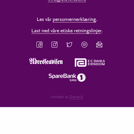
Les vår
personvernerklæring
.
Last ned våre etiske retningslinjer
.
Utviklet av
DanielJJ