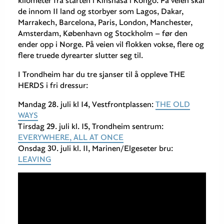
kilometer fra starten i Kinshasa i Kongo. På veien skal
de innom 11 land og storbyer som Lagos, Dakar,
Marrakech, Barcelona, Paris, London, Manchester,
Amsterdam, København og Stockholm – før den
ender opp i Norge. På veien vil flokken vokse, flere og
flere truede dyrearter slutter seg til.
I Trondheim har du tre sjanser til å oppleve THE
HERDS i fri dressur:
Mandag 28. juli kl 14, Vestfrontplassen:
THE OLD
WAYS
Tirsdag 29. juli kl. 15, Trondheim sentrum:
EVERYWHERE, ALL AT ONCE
Onsdag 30. juli kl. 11, Marinen/Elgeseter bru:
LEAVING