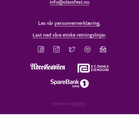
info@olavsfest.no
Les vår
personvernerklæring
.
Last ned våre etiske retningslinjer
.
Utviklet av
DanielJJ