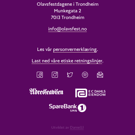
Olavsfestdagene i Trondheim
Munkegata 2
7013 Trondheim
info@olavsfest.no
Les vår
personvernerklæring
.
Last ned våre etiske retningslinjer
.
Utviklet av
DanielJJ