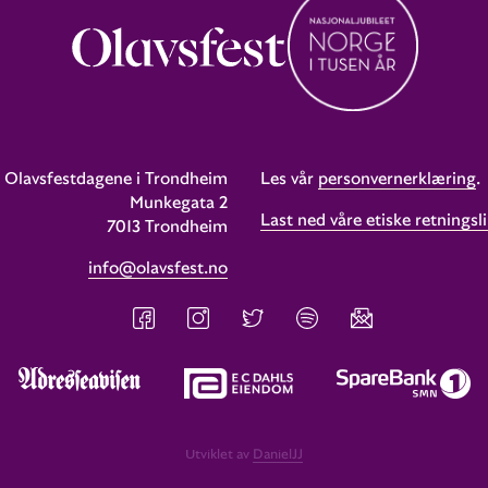
Olavsfestdagene i Trondheim
Les vår
personvernerklæring
.
Munkegata 2
Last ned våre etiske retningsli
7013 Trondheim
info@olavsfest.no
Utviklet av
DanielJJ