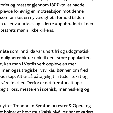
atorier og messer gjennom 1800-tallet hadde
 opplevde for øvrig en motreaksjon mot denne
 som ønsket en ny verdighet i forhold til den
n raset var utløst, og i dette «oppbruddet» i den
 teatrets mann, ikke kirkens.
måte som inntil da var uhørt fri og udogmatisk,
uligheter bidrar nok til dets store popularitet.
e
, kan man i Verdis verk opp­leve en mer
t, men også tragiske livsvilkår. Bønnen om fred
dskap. Alt er så påtagelig til stede i tekst og
 våre følelser. Derfor er det frem­for alt ope­
g til oss, mesteren i scenisk, menneskelig og
knyttet Trondheim Symfoniorkester & Opera og
t holder et høyt musikalsk nivå, og har et variert