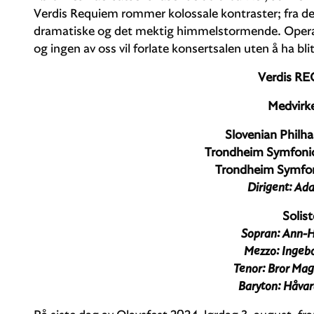
Verdis Requiem rommer kolossale kontraster; fra det
dramatiske og det mektig himmelstormende. Operak
og ingen av oss vil forlate konsertsalen uten å ha blit
Verdis R
Medvirk
Slovenian Philh
Trondheim Symfonio
Trondheim Symfon
Dirigent: Ad
Solist
Sopran: Ann-
Mezzo: Ingebo
Tenor: Bror Ma
Baryton: Håvar