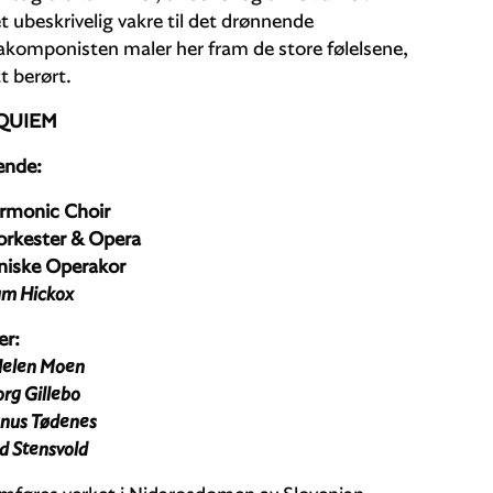
 ubeskrivelig vakre til det drønnende
omponisten maler her fram de store følelsene,
t berørt.
EQUIEM
ende:
armonic Choir
rkester & Opera
iske Operakor
am Hickox
er:
Helen Moen
rg Gillebo
gnus Tødenes
d Stensvold