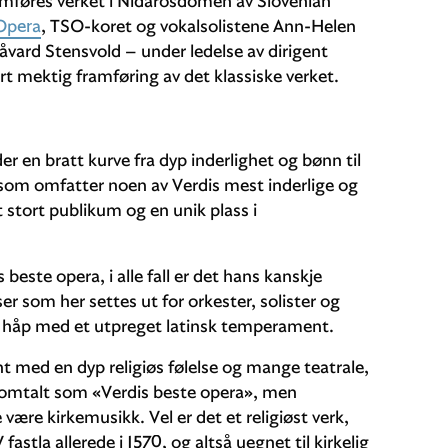
ramføres verket i Nidarosdomen av Slovenian
Opera
, TSO-koret og vokalsolistene Ann-Helen
ard Stensvold – under ledelse av dirigent
rt mektig framføring av det klassiske verket.
r en bratt kurve fra dyp inderlighet og bønn til
 som omfatter noen av Verdis mest inderlige og
t stort publikum og en unik plass i
 beste opera, i alle fall er det hans kanskje
er som her settes ut for orkester, solister og
og håp med et utpreget latinsk temperament.
nt med en dyp religiøs følelse og mange teatrale,
t omtalt som «Verdis beste opera», men
 være kirkemusikk. Vel er det et religiøst verk,
stla allerede i 1570, og altså uegnet til kirkelig