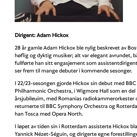
Dirigent: Adam Hickox
28 år gamle Adam Hickox ble nylig beskrevet av Bo
høflig og dyktig musiker; alt var elegant avrundet, 
fullførte han sitt engasjement som assistentdirige
ser frem til mange debuter i kommende sesonger.
I 22/23-sesongen gjorde Hickox sin debut med BBC
Philharmonic Orchestra, i Wigmore Hall som en del 
årsjubileuim, med Romanias radiokammerorkester og
returnerte til BBC Symphony Orchestra og Rotterd
han Tosca med Opera North.
I løpet av tiden sin i Rotterdam assisterte Hickox bl
Yannick Nézet-Séguin, og dirigerte egne forestilling