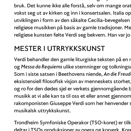
bruk. Det kunne ikke alle forstå, selv om mange or
vokst seg ut av kirken og inn i konsertsalen. Italia
utviklingen i form av den såkalte Cecilia-bevegelsen
religiøse musikken på basis av gamle tradisjoner. Me
religiøse kunsten følte Verdi seg bekvem. Han var jo
MESTER I UTRRYKKSKUNST
Verdi behandler den gamle liturgiske teksten på en 
og
Messa da Requiems
ulike stemninger og tolkningsm
Som i siste satsen i Be­ethovens niende,
An die Freud
eksistensiell filosofisk visjon av menneskets storhe
og ro for den dødes sjel er verkets gjennom­gående bu
musikk at vi alle kan ta til oss et eller annet gjennom
rakomponisten Giuseppe Verdi som her henvender se
musikalsk uttrykk­skunst.
Trondheim Symfoniske Operakor (TSO-koret) er til
deltar i TSOs produksjoner av opera og korverk. Kore