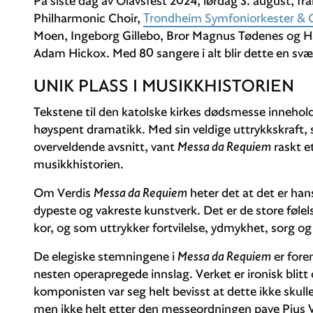
På siste dag av Olavsfest 2024, lørdag 3. august, f
Philharmonic Choir,
Trondheim Symfoniorkester & 
Moen, Ingeborg Gillebo, Bror Magnus Tødenes og Håv
Adam Hickox. Med 80 sangere i alt blir dette en svæ
UNIK PLASS I MUSIKKHISTORIEN
Tekstene til den katolske kirkes dødsmesse inneholde
høyspent dramatikk. Med sin veldige uttrykkskraft,
overveldende avsnitt, vant
Messa da Requiem
raskt e
musikkhistorien.
Om Verdis
Messa da Requiem
heter det at det er hans
dypeste og vakreste kunstverk. Det er de store følels
kor, og som uttrykker fortvilelse, ydmykhet, sorg 
De elegiske stemningene i
Messa da Requiem
er fore
nesten operapregede innslag. Verket er ironisk blit
komponisten var seg helt bevisst at dette ikke skulle
men ikke helt etter den messeordningen pave Pius V fa