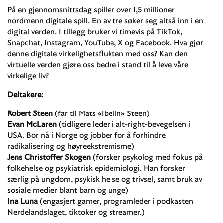
På en gjennomsnittsdag spiller over 1,5 millioner
nordmenn digitale spill. En av tre søker seg altså inn i en
digital verden. I tillegg bruker vi timevis på TikTok,
Snapchat, Instagram, YouTube, X og Facebook. Hva gjør
denne digitale virkelighetsflukten med oss? Kan den
virtuelle verden gjøre oss bedre i stand til å leve våre
virkelige liv?
Deltakere:
Robert Steen
(far til Mats «Ibelin» Steen)
Evan McLaren
(tidligere leder i alt-right-bevegelsen i
USA. Bor nå i Norge og jobber for å forhindre
radikalisering og høyreekstremisme)
Jens Christoffer Skogen
(forsker psykolog med fokus på
folkehelse og psykiatrisk epidemiologi. Han forsker
særlig på ungdom, psykisk helse og trivsel, samt bruk av
sosiale medier blant barn og unge)
Ina Luna
(engasjert gamer, programleder i podkasten
Nerdelandslaget, tiktoker og streamer.)