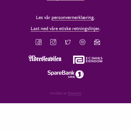
Les vår
personvernerklæring
.
Last ned våre etiske retningslinjer
.
Utviklet av
DanielJJ