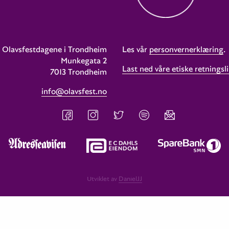
Olavsfestdagene i Trondheim
Les vår
personvernerklæring
.
Munkegata 2
Last ned våre etiske retningsli
7013 Trondheim
info@olavsfest.no
Utviklet av
DanielJJ