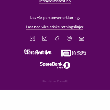
info@olavsfest.no
Les vår
personvernerklæring
.
Last ned våre etiske retningslinjer
.
Utviklet av
DanielJJ