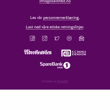
info@olavsfest.no
Les vår
personvernerklæring
.
Last ned våre etiske retningslinjer
.
Utviklet av
DanielJJ