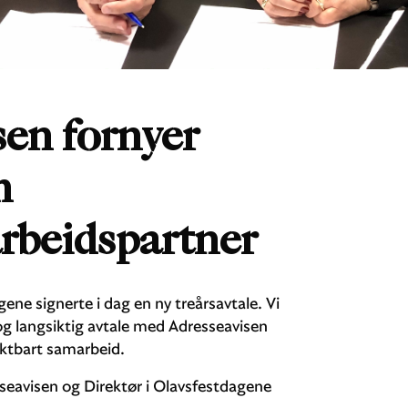
sen fornyer
m
rbeidspartner
ne signerte i dag en ny treårsavtale. Vi
og langsiktig avtale med Adresseavisen
ruktbart samarbeid.
sseavisen og Direktør i Olavsfestdagene