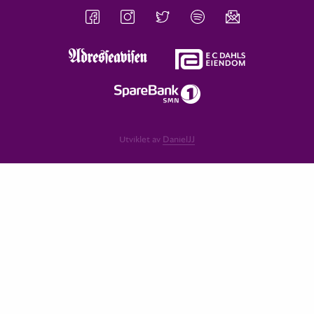
Utviklet av
DanielJJ