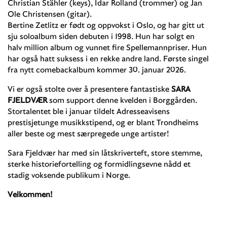
Christian Stähler (keys), Idar Rolland (trommer) og Jan
Ole Christensen (gitar).
Bertine Zetlitz er født og oppvokst i Oslo, og har gitt ut
sju soloalbum siden debuten i 1998. Hun har solgt en
halv million album og vunnet fire Spellemannpriser. Hun
har også hatt suksess i en rekke andre land. Første singel
fra nytt comebackalbum kommer 30. januar 2026.
Vi er også stolte over å presentere fantastiske
SARA
FJELDVÆR
som support denne kvelden i Borggården.
Stortalentet ble i januar tildelt Adresseavisens
prestisjetunge musikkstipend, og er blant Trondheims
aller beste og mest særpregede unge artister!
Sara Fjeldvær har med sin låtskriverteft, store stemme,
sterke historiefortelling og formidlingsevne nådd et
stadig voksende publikum i Norge.
Velkommen!