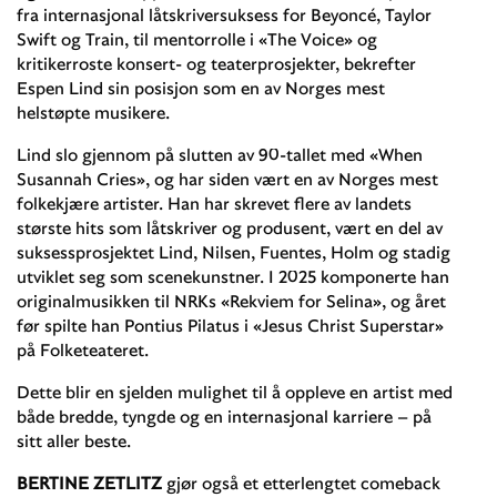
fra internasjonal låtskriversuksess for Beyoncé, Taylor
Swift og Train, til mentorrolle i «The Voice» og
kritikerroste konsert- og teaterprosjekter, bekrefter
Espen Lind sin posisjon som en av Norges mest
helstøpte musikere.
Lind slo gjennom på slutten av 90-tallet med «When
Susannah Cries», og har siden vært en av Norges mest
folkekjære artister. Han har skrevet flere av landets
største hits som låtskriver og produsent, vært en del av
suksessprosjektet Lind, Nilsen, Fuentes, Holm og stadig
utviklet seg som scenekunstner. I 2025 komponerte han
originalmusikken til NRKs «Rekviem for Selina», og året
før spilte han Pontius Pilatus i «Jesus Christ Superstar»
på Folketeateret.
Dette blir en sjelden mulighet til å oppleve en artist med
både bredde, tyngde og en internasjonal karriere – på
sitt aller beste.
BERTINE ZETLITZ
gjør også et etterlengtet comeback