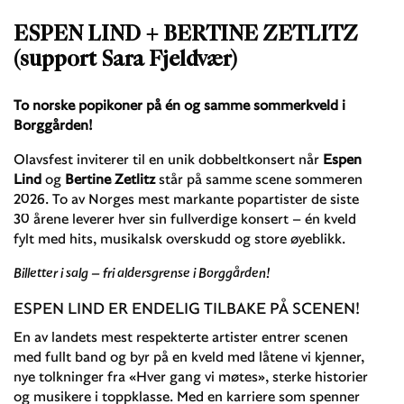
ESPEN LIND + BERTINE ZETLITZ
(support Sara Fjeldvær)
To norske popikoner på én og samme sommerkveld i
Borggården!
Olavsfest inviterer til en unik dobbeltkonsert når
Espen
Lind
og
Bertine Zetlitz
står på samme scene sommeren
2026. To av Norges mest markante popartister de siste
30 årene leverer hver sin fullverdige konsert – én kveld
fylt med hits, musikalsk overskudd og store øyeblikk.
Billetter i salg – fri aldersgrense i Borggården!
ESPEN LIND ER ENDELIG TILBAKE PÅ SCENEN!
En av landets mest respekterte artister entrer scenen
med fullt band og byr på en kveld med låtene vi kjenner,
nye tolkninger fra «Hver gang vi møtes», sterke historier
og musikere i toppklasse. Med en karriere som spenner