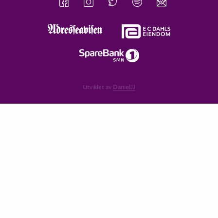
Utviklet av
DanielJJ