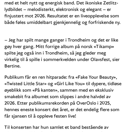
med et helt nytt og energisk band. Det ikoniske Zetlitz-
lydbildet – melodisterkt, elektronisk og elegant – er
finjustert mot 2026. Resultatet er en liveopplevelse som
både føles umiddelbart gjenkjennelig og forfriskende ny.
– Jeg har spilt mange ganger i Trondheim og det er like
gøy hver gang. Mitt forrige album på norsk «Tikamp»
spilte jeg også inn i Trondheim, så jeg gleder meg
virkelig til å spille i sommerkvelden under Olavsfest, sier
Bertine.
Publikum får en ren hitparade: fra «Fake Your Beauty»,
«Twisted Little Star» og «Girl Like You» til dypere, tidløse
øyeblikk som «På kanten», sammen med en eksklusiv
smakebit fra albumet som slippes i andre halvdel av
2026. Etter publikumsrekorden på OverOslo i 2025,
hennes eneste konsert det året, er det endelig flere som
får sjansen til å oppleve festen live!
Til konserten har hun samlet et band bestående av