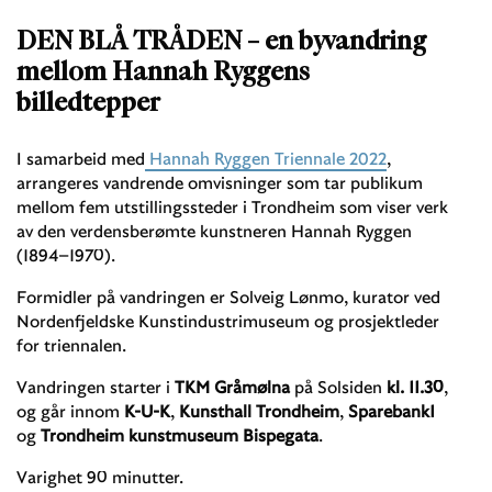
DEN BLÅ TRÅDEN – en byvandring
mellom Hannah Ryggens
billedtepper
I samarbeid med
Hannah Ryggen Triennale 2022
,
arrangeres vandrende omvisninger som tar publikum
mellom fem utstillingssteder i Trondheim som viser verk
av den verdensberømte kunstneren Hannah Ryggen
(1894–1970).
Formidler på vandringen er Solveig Lønmo, kurator ved
Nordenfjeldske Kunstindustrimuseum og prosjektleder
for triennalen.
Vandringen starter i
TKM Gråmølna
på Solsiden
kl. 11.30
,
og går innom
K-U-K
,
Kunsthall Trondheim
,
Sparebank1
og
Trondheim kunstmuseum Bispegata
.
Varighet 90 minutter.