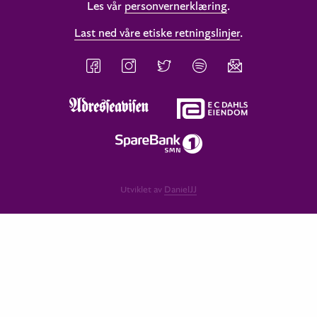
Les vår
personvernerklæring
.
Last ned våre etiske retningslinjer
.
Utviklet av
DanielJJ