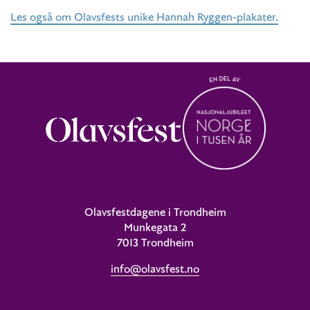
Les også om Olavsfests unike Hannah Ryggen-plakater.
Olavsfestdagene i Trondheim
Munkegata 2
7013 Trondheim
info@olavsfest.no