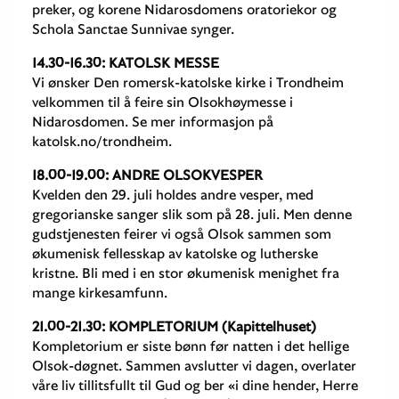
preker, og korene Nidarosdomens oratoriekor og
Schola Sanctae Sunnivae synger.
14.30-16.30: KATOLSK MESSE
Vi ønsker Den romersk-katolske kirke i Trondheim
velkommen til å feire sin Olsokhøymesse i
Nidarosdomen. Se mer informasjon på
katolsk.no/trondheim.
18.00-19.00: ANDRE OLSOKVESPER
Kvelden den 29. juli holdes andre vesper, med
gregorianske sanger slik som på 28. juli. Men denne
gudstjenesten feirer vi også Olsok sammen som
økumenisk fellesskap av katolske og lutherske
kristne. Bli med i en stor økumenisk menighet fra
mange kirkesamfunn.
21.00-21.30: KOMPLETORIUM (Kapittelhuset)
Kompletorium er siste bønn før natten i det hellige
Olsok-døgnet. Sammen avslutter vi dagen, overlater
våre liv tillitsfullt til Gud og ber «i dine hender, Herre