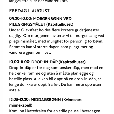
langveisfra eller har vandret kort.
FREDAG 1. AUGUST
09.30-10.00: MORGENBØNN VED
PILEGRIMGSMÅLET (Kapittelhuset)
Under Olavsfest holdes flere kortere gudstjenester
daglig. Om morgenen inviterer vi til morgensang ved
pilegrimsmålet, med mulighet for personlig forbønn.
Sammen kan vi starte dagen som pilegrimer og
vandrere gjennom livet.
10.00-11.00: DROP-IN-DÅP (Kapittelhuset)
Drop-in-dåp er for deg som ønsker dåp, men med en
helt enkel ramme og uten å måtte planlegge og
bestille plass. Alle kan bli døpt på en drop-in-dåp, så
lenge du ikke er døpt fra før. Du kan møte opp uten
avtale.
12.05-12.30: MIDDAGSBØNN (Kvinnenes
minnekapell)
Kom inn i katedralen for en stille pause i hverdagen.