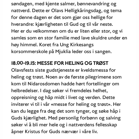
søndagen, med kjente salmer, bønnevandring og
nattverd. Dette er Olavs Helligkåringsdag, og tema
for denne dagen er det som gjør oss hellige for
hverandre: kjærligheten til Gud og til vår neste.
Her er du velkommen om du er liten eller stor, og vi
samles som en stor familie med lave skuldre under en
høy himmel. Koret fra Ung Kirkesangs
korsommerskole på Mjuklia leder oss i sangen.
18.00-19.15: MESSE FOR HELING OG TRØST
Olavsfests siste gudstjeneste er kveldsmessa for
heling og trøst. Noen av de første pilegrimene som
kom til Nidarosdomen hadde hørt fortellinger om
helbredelser. I dag søker vi fremdeles helhet,
oppreisning og håp midt i livet og verden. Dette
inviterer vi til i vår «messe for heling og trøst». Her
kan du legge fra deg det som tynger, og søke håp i
Guds kjærlighet. Med personlig forbønn og salving
søker vi å bli mer hele og i nattverdens fellesskap
åpner Kristus for Guds nærvær i våre liv.