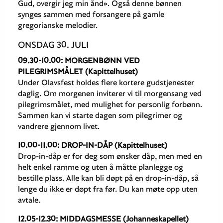
Gud, overgir jeg min ånd». Også denne bønnen
synges sammen med forsangere på gamle
gregorianske melodier.
ONSDAG 30. JULI
09.30-10.00: MORGENBØNN VED
PILEGRIMSMÅLET (Kapittelhuset)
Under Olavsfest holdes flere kortere gudstjenester
daglig. Om morgenen inviterer vi til morgensang ved
pilegrimsmålet, med mulighet for personlig forbønn.
Sammen kan vi starte dagen som pilegrimer og
vandrere gjennom livet.
10.00-11.00: DROP-IN-DÅP (Kapittelhuset)
Drop-in-dåp er for deg som ønsker dåp, men med en
helt enkel ramme og uten å måtte planlegge og
bestille plass. Alle kan bli døpt på en drop-in-dåp, så
lenge du ikke er døpt fra før. Du kan møte opp uten
avtale.
12.05-12.30: MIDDAGSMESSE (Johanneskapellet)