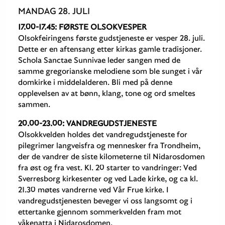
MANDAG 28. JULI
17.00-17.45: FØRSTE OLSOKVESPER
Olsokfeiringens første gudstjeneste er vesper 28. juli.
Dette er en aftensang etter kirkas gamle tradisjoner.
Schola Sanctae Sunnivae leder sangen med de
samme gregorianske melodiene som ble sunget i vår
domkirke i middelalderen. Bli med på denne
opplevelsen av at bønn, klang, tone og ord smeltes
sammen.
20.00-23.00: VANDREGUDSTJENESTE
Olsokkvelden holdes det vandregudstjeneste for
pilegrimer langveisfra og mennesker fra Trondheim,
der de vandrer de siste kilometerne til Nidarosdomen
fra øst og fra vest. Kl. 20 starter to vandringer: Ved
Sverresborg kirkesenter og ved Lade kirke, og ca kl.
21.30 møtes vandrerne ved Vår Frue kirke. I
vandregudstjenesten beveger vi oss langsomt og i
ettertanke gjennom sommerkvelden fram mot
våkenatta i Nidarosdomen.