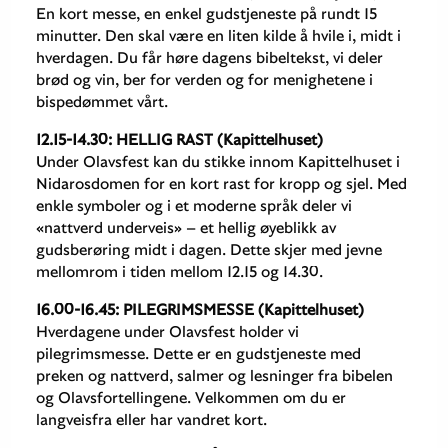
En kort messe, en enkel gudstjeneste på rundt 15
minutter. Den skal være en liten kilde å hvile i, midt i
hverdagen. Du får høre dagens bibeltekst, vi deler
brød og vin, ber for verden og for menighetene i
bispedømmet vårt.
12.15-14.30: HELLIG RAST (Kapittelhuset)
Under Olavsfest kan du stikke innom Kapittelhuset i
Nidarosdomen for en kort rast for kropp og sjel. Med
enkle symboler og i et moderne språk deler vi
«nattverd underveis» – et hellig øyeblikk av
gudsberøring midt i dagen. Dette skjer med jevne
mellomrom i tiden mellom 12.15 og 14.30.
16.00-16.45: PILEGRIMSMESSE (Kapittelhuset)
Hverdagene under Olavsfest holder vi
pilegrimsmesse. Dette er en gudstjeneste med
preken og nattverd, salmer og lesninger fra bibelen
og Olavsfortellingene. Velkommen om du er
langveisfra eller har vandret kort.