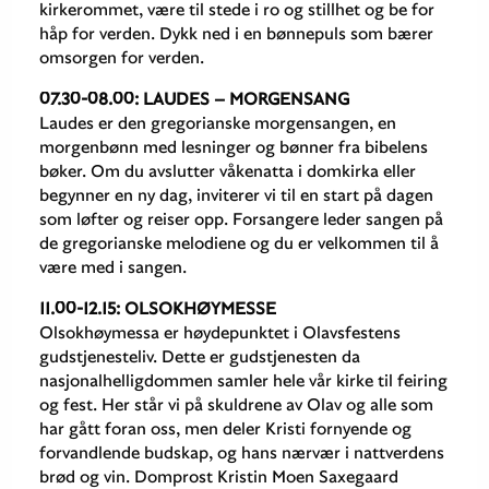
kirkerommet, være til stede i ro og stillhet og be for
håp for verden. Dykk ned i en bønnepuls som bærer
omsorgen for verden.
07.30-08.00: LAUDES – MORGENSANG
Laudes er den gregorianske morgensangen, en
morgenbønn med lesninger og bønner fra bibelens
bøker. Om du avslutter våkenatta i domkirka eller
begynner en ny dag, inviterer vi til en start på dagen
som løfter og reiser opp. Forsangere leder sangen på
de gregorianske melodiene og du er velkommen til å
være med i sangen.
11.00-12.15: OLSOKHØYMESSE
Olsokhøymessa er høydepunktet i Olavsfestens
gudstjenesteliv. Dette er gudstjenesten da
nasjonalhelligdommen samler hele vår kirke til feiring
og fest. Her står vi på skuldrene av Olav og alle som
har gått foran oss, men deler Kristi fornyende og
forvandlende budskap, og hans nærvær i nattverdens
brød og vin. Domprost Kristin Moen Saxegaard