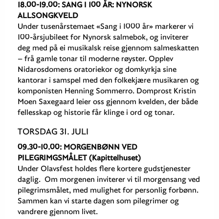
18.00-19.00: SANG I 100 ÅR: NYNORSK
ALLSONGKVELD
Under tusenårstemaet «Sang i 1000 år» markerer vi
100-årsjubileet for Nynorsk salmebok, og inviterer
deg med på ei musikalsk reise gjennom salmeskatten
– frå gamle tonar til moderne røyster. Opplev
Nidarosdomens oratoriekor og domkyrkja sine
kantorar i samspel med den folkekjære musikaren og
komponisten Henning Sommerro. Domprost Kristin
Moen Saxegaard leier oss gjennom kvelden, der både
fellesskap og historie får klinge i ord og tonar.
TORSDAG 31. JULI
09.30-10.00: MORGENBØNN VED
PILEGRIMGSMÅLET (Kapittelhuset)
Under Olavsfest holdes flere kortere gudstjenester
daglig. Om morgenen inviterer vi til morgensang ved
pilegrimsmålet, med mulighet for personlig forbønn.
Sammen kan vi starte dagen som pilegrimer og
vandrere gjennom livet.