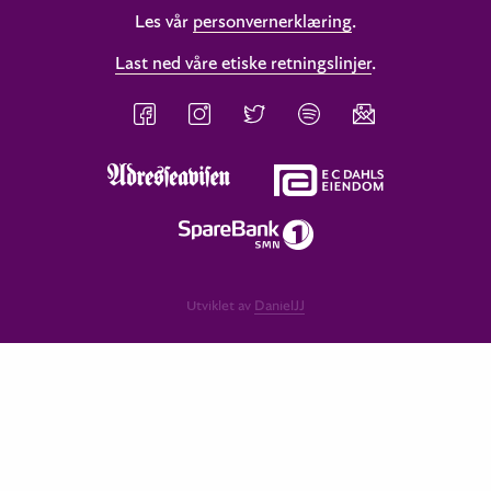
Les vår
personvernerklæring
.
Last ned våre etiske retningslinjer
.
Utviklet av
DanielJJ