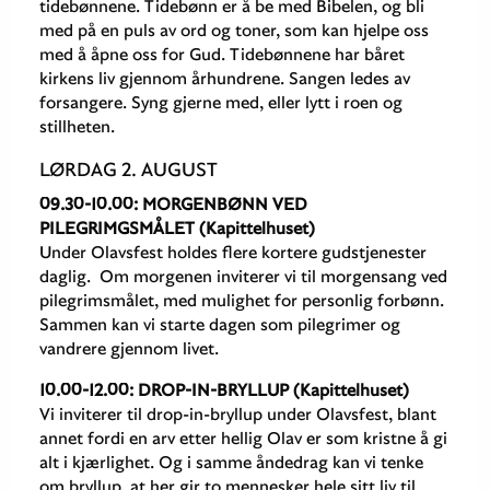
tidebønnene. Tidebønn er å be med Bibelen, og bli
med på en puls av ord og toner, som kan hjelpe oss
med å åpne oss for Gud. Tidebønnene har båret
kirkens liv gjennom århundrene. Sangen ledes av
forsangere. Syng gjerne med, eller lytt i roen og
stillheten.
LØRDAG 2. AUGUST
09.30-10.00: MORGENBØNN VED
PILEGRIMGSMÅLET (Kapittelhuset)
Under Olavsfest holdes flere kortere gudstjenester
daglig. Om morgenen inviterer vi til morgensang ved
pilegrimsmålet, med mulighet for personlig forbønn.
Sammen kan vi starte dagen som pilegrimer og
vandrere gjennom livet.
10.00-12.00: DROP-IN-BRYLLUP (Kapittelhuset)
Vi inviterer til drop-in-bryllup under Olavsfest, blant
annet fordi en arv etter hellig Olav er som kristne å gi
alt i kjærlighet. Og i samme åndedrag kan vi tenke
om bryllup, at her gir to mennesker hele sitt liv til