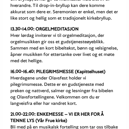
hverandre. Til drop-in-bryllup kan dere komme
akkurat som dere er. Seremonien er enkel, men det er
like stort og hellig som et tradisjonelt kirkebryllup.
13.30-14.00: ORGELMEDITASJON
Hver lørdag inviterer vi til orgelmeditasjon, der
orgelmusikken gir oss et gudstjenesteøyeblikk.
Sammen med en kort bibeltekst, bønn og velsignelse,
åpner musikken for ettertanke over livet og et møte
med det hellige.
16.00-16.40: PILEGRIMSMESSE (Kapittelhuset)
Hverdagene under Olavsfest holder vi
pilegrimsmesse. Dette er en gudstjeneste med
preken og nattverd, salmer og lesninger fra bibelen
og Olavsfortellingene. Velkommen om du er
langveisfra eller har vandret kort.
21.00-22.00: ENKEMESSE – VI ER HER FOR Å
TENNE LYS (Vår Frue kirke)
Bli med på en musikalsk fortelling som tar oss tilbake