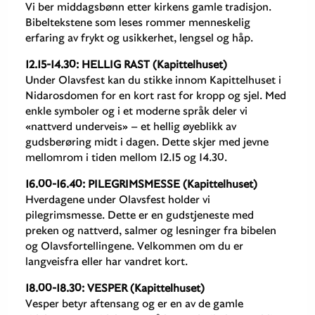
Vi ber middagsbønn etter kirkens gamle tradisjon.
Bibeltekstene som leses rommer menneskelig
erfaring av frykt og usikkerhet, lengsel og håp.
12.15-14.30: HELLIG RAST (Kapittelhuset)
Under Olavsfest kan du stikke innom Kapittelhuset i
Nidarosdomen for en kort rast for kropp og sjel. Med
enkle symboler og i et moderne språk deler vi
«nattverd underveis» – et hellig øyeblikk av
gudsberøring midt i dagen. Dette skjer med jevne
mellomrom i tiden mellom 12.15 og 14.30.
16.00-16.40: PILEGRIMSMESSE (Kapittelhuset)
Hverdagene under Olavsfest holder vi
pilegrimsmesse. Dette er en gudstjeneste med
preken og nattverd, salmer og lesninger fra bibelen
og Olavsfortellingene. Velkommen om du er
langveisfra eller har vandret kort.
18.00-18.30: VESPER (Kapittelhuset)
Vesper betyr aftensang og er en av de gamle