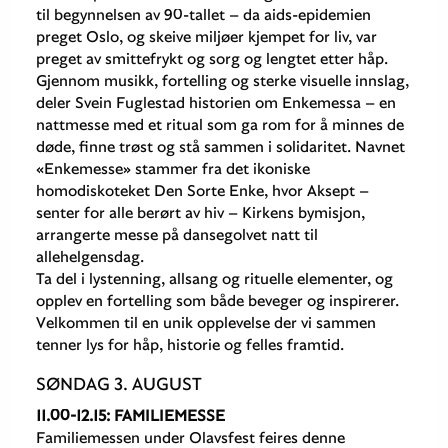
til begynnelsen av 90-tallet – da aids-epidemien
preget Oslo, og skeive miljøer kjempet for liv, var
preget av smittefrykt og sorg og lengtet etter håp.
Gjennom musikk, fortelling og sterke visuelle innslag,
deler Svein Fuglestad historien om Enkemessa – en
nattmesse med et ritual som ga rom for å minnes de
døde, finne trøst og stå sammen i solidaritet. Navnet
«Enkemesse» stammer fra det ikoniske
homodiskoteket Den Sorte Enke, hvor Aksept –
senter for alle berørt av hiv – Kirkens bymisjon,
arrangerte messe på dansegolvet natt til
allehelgensdag.
Ta del i lystenning, allsang og rituelle elementer, og
opplev en fortelling som både beveger og inspirerer.
Velkommen til en unik opplevelse der vi sammen
tenner lys for håp, historie og felles framtid.
SØNDAG 3. AUGUST
11.00-12.15: FAMILIEMESSE
Familiemessen under Olavsfest feires denne