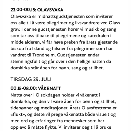
23.00-00.15: OLAVSVAKA
Olavsvaka er midnattsgudstjenesten som inviterer
oss alle til å være pilegrimer og livsvandrere ved Olavs
grav. I denne gudstjenesten hører vi musikk og sang
som tar oss tilbake til pilegrimene og katedralen i
middelalderen, vi får høre preken fra årets gjestende
biskop fra Island og hilsner fra pilegrimer som har
vandret til Trondheim. Gudstjenesten ender
stemningsfullt og går over i den hellige natten da
domkirka står åpen for bønn, sang og stillhet.
TIRSDAG 29. JULI
00.15-08.00: VÅKENATT
Natta over i Olsokdagen holder vi våkenatt i
domkirka, og den vil være åpen for bønn og stillhet,
tidebønner og meditasjoner. Årets Olavsfesttema er
«flukt», og dette vil prege våkenatta både visuelt og
med ord og erfaringer fra mennesker som har
opplevd å måtte flykte. Vi inviterer deg til å bruke