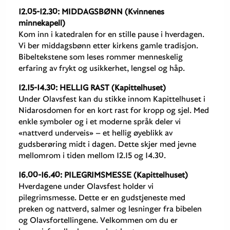
12.05-12.30: MIDDAGSBØNN (Kvinnenes
minnekapell)
Kom inn i katedralen for en stille pause i hverdagen.
Vi ber middagsbønn etter kirkens gamle tradisjon.
Bibeltekstene som leses rommer menneskelig
erfaring av frykt og usikkerhet, lengsel og håp.
12.15-14.30: HELLIG RAST (Kapittelhuset)
Under Olavsfest kan du stikke innom Kapittelhuset i
Nidarosdomen for en kort rast for kropp og sjel. Med
enkle symboler og i et moderne språk deler vi
«nattverd underveis» – et hellig øyeblikk av
gudsberøring midt i dagen. Dette skjer med jevne
mellomrom i tiden mellom 12.15 og 14.30.
16.00-16.40: PILEGRIMSMESSE (Kapittelhuset)
Hverdagene under Olavsfest holder vi
pilegrimsmesse. Dette er en gudstjeneste med
preken og nattverd, salmer og lesninger fra bibelen
og Olavsfortellingene. Velkommen om du er