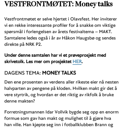
VESTFRONTMØTET: Money talks
Vestfrontmøtet er selve hjertet i Olavsfest. Her inviterer
vi en rekke interessante profiler for å snakke om viktige
spørsmål i forlengelsen av årets festivaltema – MAKT.
Samtalene ledes også i år av Håkon Haugsbø og sendes
direkte på NRK P2.
Under denne samtalen har vi et prøveprosjekt med
skrivetolk. Les mer om prosjektet
HER
.
DAGENS TEMA:
MONEY TALKS
Den ene prosenten av verdens aller rikeste eier nå nesten
halvparten av pengene på kloden. Hvilken makt gir det å
vere styrtrik, og hvordan er det riktig av rikfolk å bruke
denne makten?
Forretningsmannen Idar Vollvik bygde seg opp en enorm
formue som gav han makt og mulighet til å gjøre hva
han ville. Han kjøpte seg inn i fotballklubben Brann og