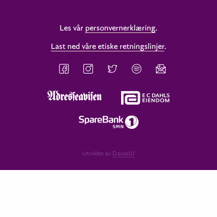
Les vår
personvernerklæring
.
Last ned våre etiske retningslinjer
.
Utviklet av
DanielJJ