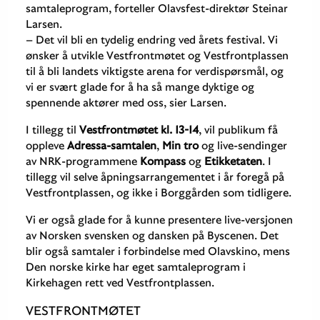
samtaleprogram, forteller Olavsfest-direktør Steinar
Larsen.
– Det vil bli en tydelig endring ved årets festival. Vi
ønsker å utvikle Vestfrontmøtet og Vestfrontplassen
til å bli landets viktigste arena for verdispørsmål, og
vi er svært glade for å ha så mange dyktige og
spennende aktører med oss, sier Larsen.
I tillegg til
Vestfrontmøtet kl. 13-14
, vil publikum få
oppleve
Adressa-samtalen
,
Min tro
og live-sendinger
av NRK-programmene
Kompass
og
Etikketaten
. I
tillegg vil selve åpningsarrangementet i år foregå på
Vestfrontplassen, og ikke i Borggården som tidligere.
Vi er også glade for å kunne presentere live-versjonen
av Norsken svensken og dansken på Byscenen. Det
blir også samtaler i forbindelse med Olavskino, mens
Den norske kirke har eget samtaleprogram i
Kirkehagen rett ved Vestfrontplassen.
VESTFRONTMØTET