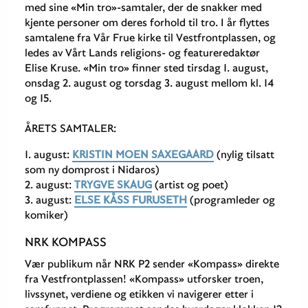
med sine «Min tro»-samtaler, der de snakker med
kjente personer om deres forhold til tro. I år flyttes
samtalene fra Vår Frue kirke til Vestfrontplassen, og
ledes av Vårt Lands religions- og featureredaktør
Elise Kruse. «Min tro» finner sted tirsdag 1. august,
onsdag 2. august og torsdag 3. august mellom kl. 14
og 15.
ÅRETS SAMTALER:
1. august:
KRISTIN MOEN SAXEGAARD
(nylig tilsatt
som ny domprost i Nidaros)
2. august:
TRYGVE SKAUG
(artist og poet)
3. august:
ELSE KÅSS FURUSETH
(programleder og
komiker)
NRK KOMPASS
Vær publikum når NRK P2 sender «Kompass» direkte
fra Vestfrontplassen! «Kompass» utforsker troen,
livssynet, verdiene og etikken vi navigerer etter i