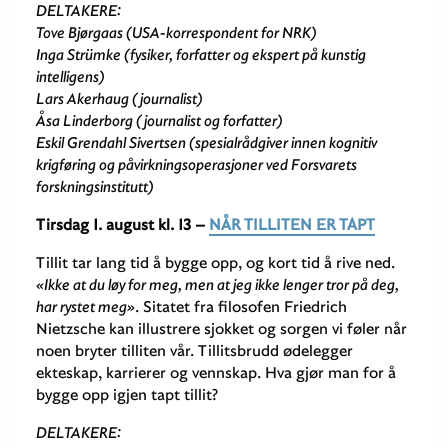
DELTAKERE:
Tove Bjørgaas (USA-korrespondent for NRK)
Inga Strümke (fysiker, forfatter og ekspert på kunstig
intelligens)
Lars Akerhaug (journalist)
Åsa Linderborg (journalist og forfatter)
Eskil Grendahl Sivertsen (spesialrådgiver innen kognitiv
krigføring og påvirkningsoperasjoner ved Forsvarets
forskningsinstitutt)
Tirsdag 1. august
kl. 13
–
NÅR TILLITEN ER TAPT
Tillit tar lang tid å bygge opp, og kort tid å rive ned.
«Ikke at du løy for meg, men at jeg ikke lenger tror på deg,
har rystet meg»
. Sitatet fra filosofen Friedrich
Nietzsche kan illustrere sjokket og sorgen vi føler når
noen bryter tilliten vår. Tillitsbrudd ødelegger
ekteskap, karrierer og vennskap. Hva gjør man for å
bygge opp igjen tapt tillit?
DELTAKERE: