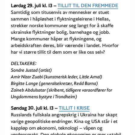
Lørdag 29. juli kl. 13 –
TILLIT TIL DEN FREMMEDE
Samtidig som titusenvis av mennesker er stuet
sammen i håpløshet i flyktningeleirene i Hellas,
strekker norske kommuner seg langt for å skaffe
ukrainske flyktninger bolig, barnehage og jobb.
Mange kommuner håper at flykningene, og
arbeidskraften deres, blir værende i landet. Hvorfor
har vi større tillit til dem som er like oss selv?
DELTAKERE:
Sondre Justad (artist)
Amir Nizar Zuabi (kunstnerisk leder, Little Amal)
Birgitte Lange (generalsekretær, Redd Barna)
Zaineb Abdulsatar (skribent, tidligere varaordfører for
Ungdommens bystyre i Trondheim)
Søndag 30. juli
kl. 13
–
TILLIT I KRISE
Russlands fullskala angrepskrig i Ukraina har skapt
varige geopolitiske endringer. Kina og USA står i et
kappløp om økonomi, teknologi – våpen og
verdensmakt. Den globale økonomien er mer ustabil