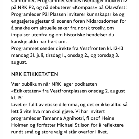
samfunnet. Programmet sendes hverdager klokken 12
på NRK P2, og nå debuterer «Kompass» på Olavsfest!
Programleder Pål Plassen inviterer kunnskapsrike og
engasjerte gjester til scenen foran Nidarosdomen for
å snakke om aktuelle saker fra norsk trosliv, om
impulser utenfra og om historiske hendelser du
kanskje aldri har hørt om.
Programmet sender direkte fra Vestfronten kl. 12-13
mandag 31. juli, tirsdag 1., onsdag 2., og torsdag 3.
august.
NRK ETIKKETATEN
Vær publikum når NRK lager podkasten
«Etikketaten» fra Vestfrontplassen onsdag 2. august
kl. 15!
Livet er fullt av etiske dilemma, og det er ikke alltid så
lett å vite hva man skal gjøre. Vi har invitert
programleder Tamanna Agnihotri, filosof Heine
Holmen og forfatter Michael Stilson for å reflektere
rundt små og store valg vi står overfor i livet.