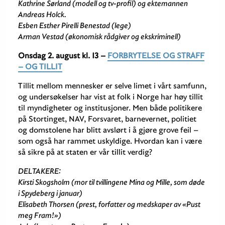
Kathrine Sørland (modell og tv-profil) og ektemannen
Andreas Holck.
Esben Esther Pirelli Benestad (lege)
Arman Vestad (økonomisk rådgiver og ekskriminell)
Onsdag 2. august
kl. 13
–
FORBRYTELSE OG STRAFF
– OG TILLIT
Tillit mellom mennesker er selve limet i vårt samfunn,
og undersøkelser har vist at folk i Norge har høy tillit
til myndigheter og institusjoner. Men både politikere
på Stortinget, NAV, Forsvaret, barnevernet, politiet
og domstolene har blitt avslørt i å gjøre grove feil –
som også har rammet uskyldige. Hvordan kan i være
så sikre på at staten er vår tillit verdig?
DELTAKERE:
Kirsti Skogsholm (mor til tvillingene Mina og Mille, som døde
i Spydeberg i januar)
Elisabeth Thorsen (prest, forfatter og medskaper av «Pust
meg Fram!»)