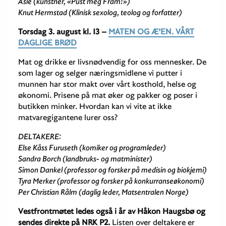
Asle (kunstner, «Pust meg Fram!»)
Knut Hermstad (Klinisk sexolog, teolog og forfatter)
Torsdag 3. august kl. 13 –
MATEN OG Æ’EN. VÅRT
DAGLIGE BRØD
Mat og drikke er livsnødvendig for oss mennesker. De
som lager og selger næringsmidlene vi putter i
munnen har stor makt over vårt kosthold, helse og
økonomi. Prisene på mat øker og pakker og poser i
butikken minker. Hvordan kan vi vite at ikke
matvaregigantene lurer oss?
DELTAKERE:
Else Kåss Furuseth (komiker og programleder)
Sandra Borch (landbruks- og matminister)
Simon Dankel (professor og forsker på medisin og biokjemi)
Tyra Merker (professor og forsker på konkurranseøkonomi)
Per Christian Rålm (daglig leder, Matsentralen Norge)
Vestfrontmøtet ledes også i år av Håkon Haugsbø og
sendes direkte på NRK P2.
Listen over deltakere er