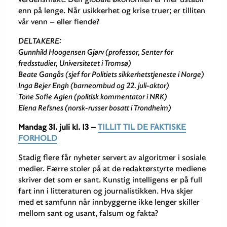
enn på lenge. Når usikkerhet og krise truer; er tilliten
vår venn – eller fiende?
DELTAKERE:
Gunnhild Hoogensen Gjørv (professor, Senter for
fredsstudier, Universitetet i Tromsø)
Beate Gangås (sjef for Politiets sikkerhetstjeneste i Norge)
Inga Bejer Engh (barneombud og 22. juli-aktor)
Tone Sofie Aglen (politisk kommentator i NRK)
Elena Refsnes (norsk-russer bosatt i Trondheim)
Mandag 31. juli
kl. 13
–
TILLIT TIL DE FAKTISKE
FORHOLD
Stadig flere får nyheter servert av algoritmer i sosiale
medier. Færre stoler på at de redaktørstyrte mediene
skriver det som er sant. Kunstig intelligens er på full
fart inn i litteraturen og journalistikken. Hva skjer
med et samfunn når innbyggerne ikke lenger skiller
mellom sant og usant, falsum og fakta?