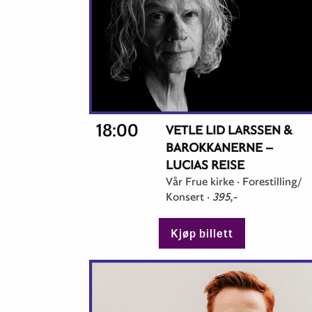
18:00
VETLE LID LARSSEN &
BAROKKANERNE –
LUCIAS REISE
Vår Frue kirke ·
Forestilling/
Konsert
·
395,-
Kjøp billett