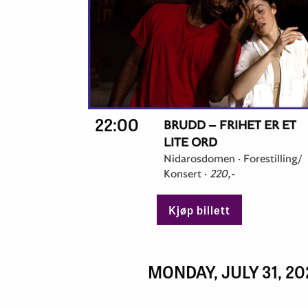
22:00
BRUDD – FRIHET ER ET
LITE ORD
Nidarosdomen ·
Forestilling/
Konsert
·
220,-
Kjøp billett
MONDAY, JULY 31, 20