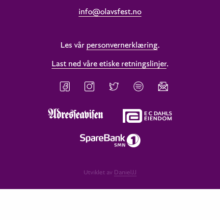
info@olavsfest.no
Les vår
personvernerklæring
.
Last ned våre etiske retningslinjer
.
Utviklet av
DanielJJ