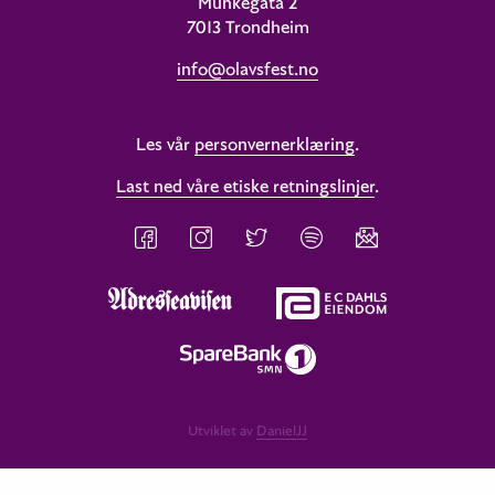
Munkegata 2
7013 Trondheim
info@olavsfest.no
Les vår
personvernerklæring
.
Last ned våre etiske retningslinjer
.
Utviklet av
DanielJJ