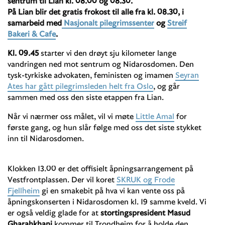
sentrum til Lian kl. 08.00 og 08.30.
På Lian blir det gratis frokost til alle fra kl. 08.30, i
samarbeid med
Nasjonalt pilegrimssenter
og
Streif
Bakeri & Cafe
.
Kl. 09.45
starter vi den drøyt sju kilometer lange
vandringen ned mot sentrum og Nidarosdomen. Den
tysk-tyrkiske advokaten, feministen og imamen
Seyran
Ates har gått pilegrimsleden helt fra Oslo
, og går
sammen med oss den siste etappen fra Lian.
Når vi nærmer oss målet, vil vi møte
Little Amal
for
første gang, og hun slår følge med oss det siste stykket
inn til Nidarosdomen.
Klokken 13.00 er det offisielt åpningsarrangement på
Vestfrontplassen. Der vil koret
SKRUK og Frode
Fjellheim
gi en smakebit på hva vi kan vente oss på
åpningskonserten i Nidarosdomen kl. 19 samme kveld. Vi
er også veldig glade for at
stortingspresident Masud
Gharahkhani
kommer til Trondheim for å holde den