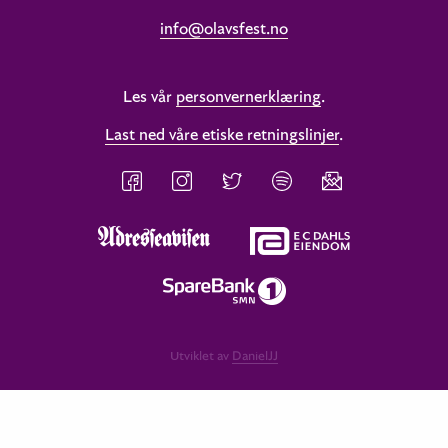
info@olavsfest.no
Les vår
personvernerklæring
.
Last ned våre etiske retningslinjer
.
Utviklet av
DanielJJ