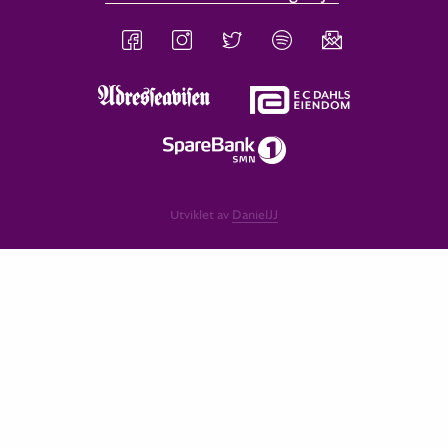
Utviklet av
DanielJJ