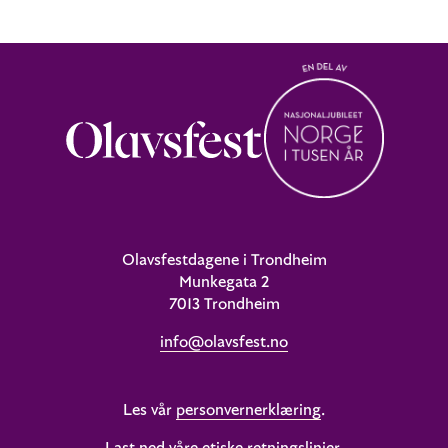
Olavsfestdagene i Trondheim
Munkegata 2
7013 Trondheim
info@olavsfest.no
Les vår
personvernerklæring
.
Last ned våre etiske retningslinjer
.