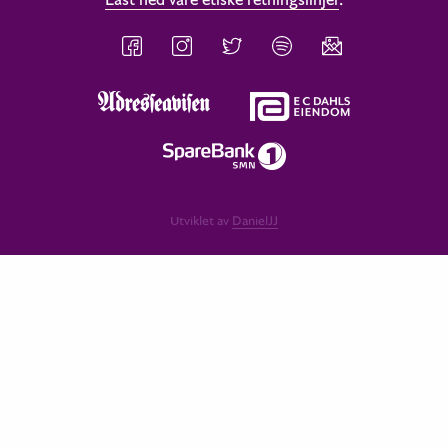
Utviklet av
DanielJJ