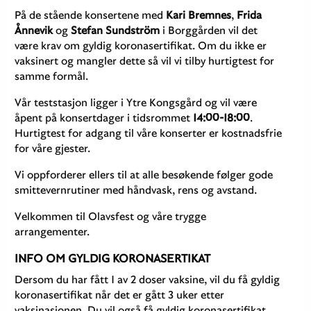
På de stående konsertene med
Kari Bremnes
,
Frida
Ånnevik
og
Stefan Sundström
i Borggården vil det
være krav om gyldig koronasertifikat. Om du ikke er
vaksinert og mangler dette så vil vi tilby hurtigtest for
samme formål.
Vår teststasjon ligger i Ytre Kongsgård og vil være
åpent på konsertdager i tidsrommet
14:00-18:00
.
Hurtigtest for adgang til våre konserter er kostnadsfrie
for våre gjester.
Vi oppforderer ellers til at alle besøkende følger gode
smittevernrutiner med håndvask, rens og avstand.
Velkommen til Olavsfest og våre trygge
arrangementer.
INFO OM GYLDIG KORONASERTIKAT
Dersom du har fått 1 av 2 doser vaksine, vil du få gyldig
koronasertifikat når det er gått 3 uker etter
vaksinasjonen. Du vil også få gyldig koronasertifikat