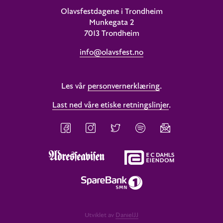
Olavsfestdagene i Trondheim
Munkegata 2
7013 Trondheim
info@olavsfest.no
Les vår
personvernerklæring
.
Last ned våre etiske retningslinjer
.
Utviklet av
DanielJJ