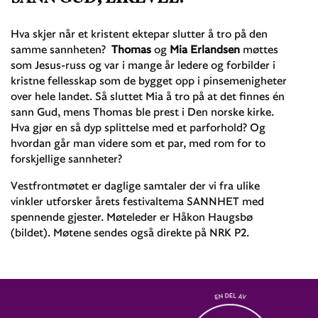
Hva skjer når et kristent ektepar slutter å tro på den
samme sannheten?
Thomas
og
Mia Erlandsen
møttes
som Jesus-russ og var i mange år ledere og forbilder i
kristne fellesskap som de bygget opp i pinsemenigheter
over hele landet. Så sluttet Mia å tro på at det finnes én
sann Gud, mens Thomas ble prest i Den norske kirke.
Hva gjør en så dyp splittelse med et parforhold? Og
hvordan går man videre som et par, med rom for to
forskjellige sannheter?
Vestfrontmøtet er daglige samtaler der vi fra ulike
vinkler utforsker årets festivaltema SANNHET med
spennende gjester. Møteleder er Håkon Haugsbø
(bildet). Møtene sendes også direkte på NRK P2.