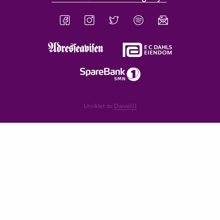
Utviklet av
DanielJJ