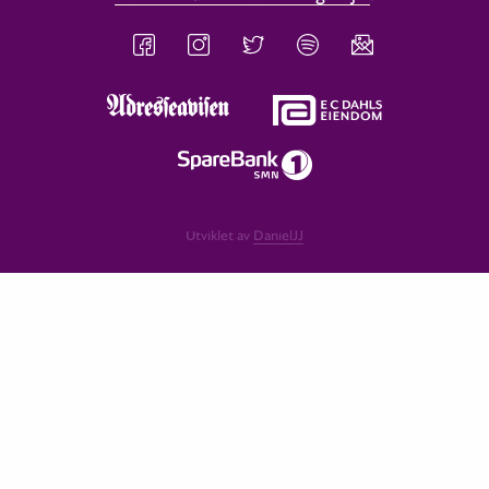
Utviklet av
DanielJJ