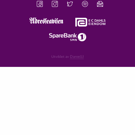
Utviklet av
DanielJJ