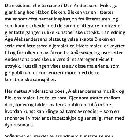
De eksistensielle temaene i Dan Anderssons lyrikk ga
gjenklang hos Håkon Bleken. Bleken var en litterær
maler som ofte hentet inspirasjon fra litteraturen, og
som kunne arbeide med de samme litterære motivene
gjentatte ganger i ulike kunstneriske uttrykk. I anledning
Åge Aleksandersens plateutgivelse skapte Bleken en
serie med åtte store oljemalerier. Hvert maleri er knyttet
til og fortolker en av låtene fra
Snöharpan
, og oversetter
Anderssons poetiske univers til et særegent visuelt
uttrykk. I utstillingen vises tre av disse maleriene, som
gir publikum et konsentrert møte med dette
kunstneriske samspillet.
Her møtes Anderssons poesi, Aleksandersens musikk og
Blekens maleri i et felles rom. Gjennom møtet mellom
dikt, toner og bilder inviteres publikum til å erfare
hvordan kunst kan klinge på tvers av medier – som en
snøharpe i vinterlandskapet: skjør og sanselig, men med
dyp resonans.
Snöharpan
er utviklet av Trondheim kunstmuseum i