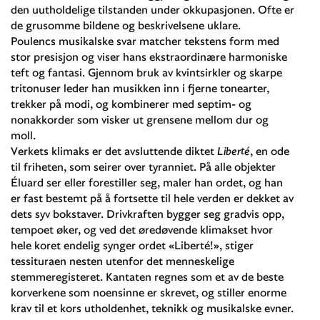
den uutholdelige tilstanden under okkupasjonen. Ofte er
de grusomme bildene og beskrivelsene uklare.
Poulencs musikalske svar matcher tekstens form med
stor presisjon og viser hans ekstraordinære harmoniske
teft og fantasi. Gjennom bruk av kvintsirkler og skarpe
tritonuser leder han musikken inn i fjerne tonearter,
trekker på modi, og kombinerer med septim- og
nonakkorder som visker ut grensene mellom dur og
moll.
Verkets klimaks er det avsluttende diktet
Liberté
, en ode
til friheten, som seirer over tyranniet. På alle objekter
Éluard ser eller forestiller seg, maler han ordet, og han
er fast bestemt på å fortsette til hele verden er dekket av
dets syv bokstaver. Drivkraften bygger seg gradvis opp,
tempoet øker, og ved det øredøvende klimakset hvor
hele koret endelig synger ordet «Liberté!», stiger
tessituraen nesten utenfor det menneskelige
stemmeregisteret. Kantaten regnes som et av de beste
korverkene som noensinne er skrevet, og stiller enorme
krav til et kors utholdenhet, teknikk og musikalske evner.