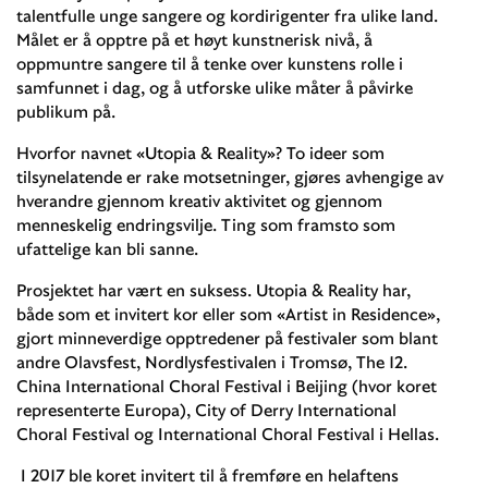
talentfulle unge sangere og kordirigenter fra ulike land.
Målet er å opptre på et høyt kunstnerisk nivå, å
oppmuntre sangere til å tenke over kunstens rolle i
samfunnet i dag, og å utforske ulike måter å påvirke
publikum på.
Hvorfor navnet «Utopia & Reality»? To ideer som
tilsynelatende er rake motsetninger, gjøres avhengige av
hverandre gjennom kreativ aktivitet og gjennom
menneskelig endringsvilje. Ting som framsto som
ufattelige kan bli sanne.
Prosjektet har vært en suksess. Utopia & Reality har,
både som et invitert kor eller som «Artist in Residence»,
gjort minneverdige opptredener på festivaler som blant
andre Olavsfest, Nordlysfestivalen i Tromsø, The 12.
China International Choral Festival i Beijing (hvor koret
representerte Europa), City of Derry International
Choral Festival og International Choral Festival i Hellas.
I 2017 ble koret invitert til å fremføre en helaftens