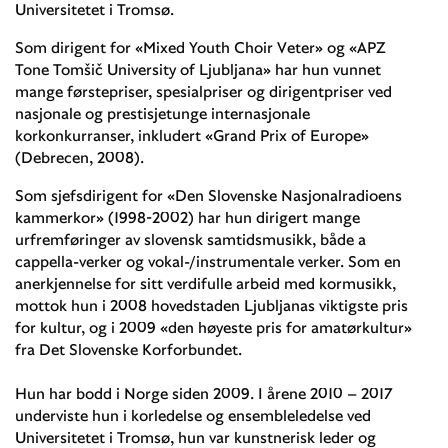
Universitetet i Tromsø.
Som dirigent for «Mixed Youth Choir Veter» og «APZ
Tone Tomšič University of Ljubljana» har hun vunnet
mange førstepriser, spesialpriser og dirigentpriser ved
nasjonale og prestisjetunge internasjonale
korkonkurranser, inkludert «Grand Prix of Europe»
(Debrecen, 2008).
Som sjefsdirigent for «Den Slovenske Nasjonalradioens
kammerkor» (1998-2002) har hun dirigert mange
urfremføringer av slovensk samtidsmusikk, både a
cappella-verker og vokal-/instrumentale verker. Som en
anerkjennelse for sitt verdifulle arbeid med kormusikk,
mottok hun i 2008 hovedstaden Ljubljanas viktigste pris
for kultur, og i 2009 «den høyeste pris for amatørkultur»
fra Det Slovenske Korforbundet.
Hun har bodd i Norge siden 2009. I årene 2010 – 2017
underviste hun i korledelse og ensembleledelse ved
Universitetet i Tromsø, hun var kunstnerisk leder og