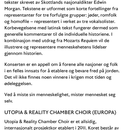
tekster skrevet av Skottlands nasjonaldikter Edwin
Morgan. Tekstene er utformet som korte fortellinger fra
representanter for tre forfulgte grupper: jøder, romfolk
og homofile – representert i verket av tre vokalsolister.
Korbevegelsene med latinsk tekst fungerer dermed som
generelle kommentarer til de individuelle historiene. I
kombinasjon med utdrag fra Mozarts
Requiem
vil de
illustrere og representere menneskehetens lidelser
gjennom historien.
Konserten er en appell om å forene alle nasjoner og folk
i en felles innsats for å etablere og bevare fred på jorden.
Det vil ikke finnes noen vinnere i krigen mot tiden og
ødeleggelsen.
Ved å miste sin menneskelighet, mister mennesket seg
selv.
UTOPIA & REALITY CHAMBER CHOIR (EUROPA)
Utopia & Reality Chamber Choir er et allsidig,
internasjonalt prosjektkor etablert i 2011. Koret består av