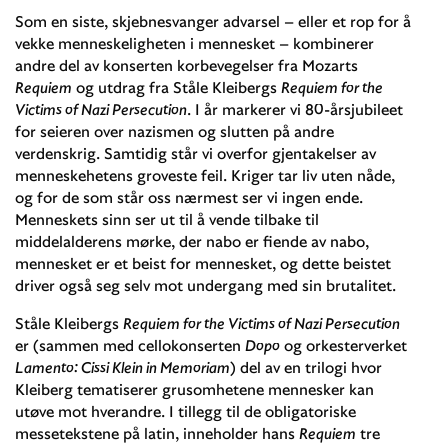
Som en siste, skjebnesvanger advarsel – eller et rop for å
vekke menneskeligheten i mennesket – kombinerer
andre del av konserten korbevegelser fra Mozarts
Requiem
og utdrag fra Ståle Kleibergs
Requiem for the
Victims of Nazi Persecution
. I år markerer vi 80-årsjubileet
for seieren over nazismen og slutten på andre
verdenskrig. Samtidig står vi overfor gjentakelser av
menneskehetens groveste feil. Kriger tar liv uten nåde,
og for de som står oss nærmest ser vi ingen ende.
Menneskets sinn ser ut til å vende tilbake til
middelalderens mørke, der nabo er fiende av nabo,
mennesket er et beist for mennesket, og dette beistet
driver også seg selv mot undergang med sin brutalitet.
Ståle Kleibergs
Requiem for the Victims of Nazi Persecution
er (sammen med cellokonserten
Dopo
og orkesterverket
Lamento: Cissi Klein in Memoriam
) del av en trilogi hvor
Kleiberg tematiserer grusomhetene mennesker kan
utøve mot hverandre. I tillegg til de obligatoriske
messetekstene på latin, inneholder hans
Requiem
tre