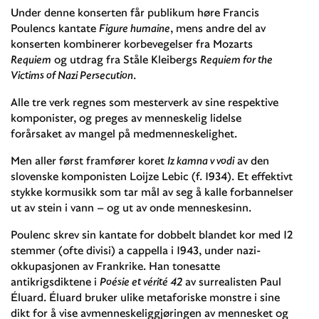
Under denne konserten får publikum høre Francis
Poulencs kantate
Figure humaine
, mens andre del av
konserten kombinerer korbevegelser fra Mozarts
Requiem
og utdrag fra Ståle Kleibergs
Requiem for the
Victims of Nazi Persecution
.
Alle tre verk regnes som mesterverk av sine respektive
komponister, og preges av menneskelig lidelse
forårsaket av mangel på medmenneskelighet.
Men aller først framfører koret
Iz kamna v vodi
av den
slovenske komponisten Loijze Lebic (f. 1934). Et effektivt
stykke kormusikk som tar mål av seg å kalle forbannelser
ut av stein i vann – og ut av onde menneskesinn.
Poulenc skrev sin kantate for dobbelt blandet kor med 12
stemmer (ofte divisi) a cappella i 1943, under nazi-
okkupasjonen av Frankrike. Han tonesatte
antikrigsdiktene i
Poésie et vérité 42
av surrealisten Paul
Éluard. Éluard bruker ulike metaforiske monstre i sine
dikt for å vise avmenneskeliggjøringen av mennesket og