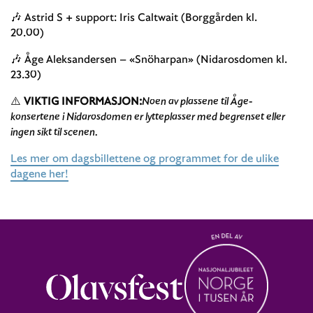
🎶 Astrid S + support: Iris Caltwait (Borggården kl.
20.00)
🎶 Åge Aleksandersen – «Snöharpan» (Nidarosdomen kl.
23.30)
⚠️
VIKTIG INFORMASJON:
Noen av plassene til Åge-
konsertene i Nidarosdomen er lytteplasser med begrenset eller
ingen sikt til scenen.
Les mer om dagsbillettene og programmet for de ulike
dagene her!