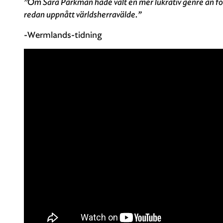
”Om Sara Parkman hade valt en mer lukrativ genre än fol
redan uppnått världsherravälde.”
-Wermlands-tidning