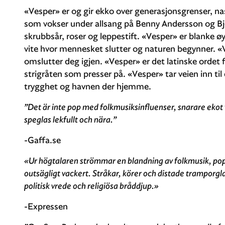
«Vesper» er og gir ekko over generasjonsgrenser, na
som vokser under allsang på Benny Andersson og Bj
skrubbsår, roser og leppestift. «Vesper» er blanke ø
vite hvor mennesket slutter og naturen begynner. «V
omslutter deg igjen. «Vesper» er det latinske ordet
strigråten som presser på. «Vesper» tar veien inn til
trygghet og havnen der hjemme.
”Det är inte pop med folkmusiksinfluenser, snarare ekot 
speglas lekfullt och nära.”
-Gaffa.se
«Ur högtalaren strömmar en blandning av folkmusik, po
outsägligt vackert. Stråkar, körer och distade tramporgl
politisk vrede och religiösa bråddjup.»
-Expressen