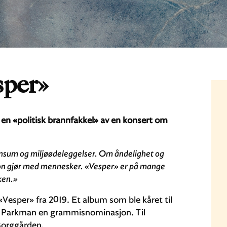
sper»
n «politisk brannfakkel» av en konsert om
konsum og miljøødeleggelser. Om åndelighet og
igion gjør med mennesker. «Vesper» er på mange
kken.»
Vesper» fra 2019. Et album som ble kåret til
et Parkman en grammisnominasjon. Til
Borggården.