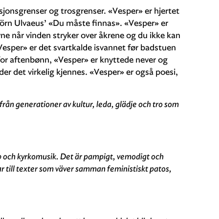
sjonsgrenser og trosgrenser. «Vesper» er hjertet
örn Ulvaeus’ «Du måste finnas». «Vesper» er
yne når vinden stryker over åkrene og du ikke kan
esper» er det svartkalde isvannet før badstuen
 for aftenbønn, «Vesper» er knyttede never og
 der det virkelig kjennes. «Vesper» er også poesi,
från generationer av kultur, leda, glädje och tro som
p och kyrkomusik. Det är pampigt, vemodigt och
ar till texter som väver samman feministiskt patos,