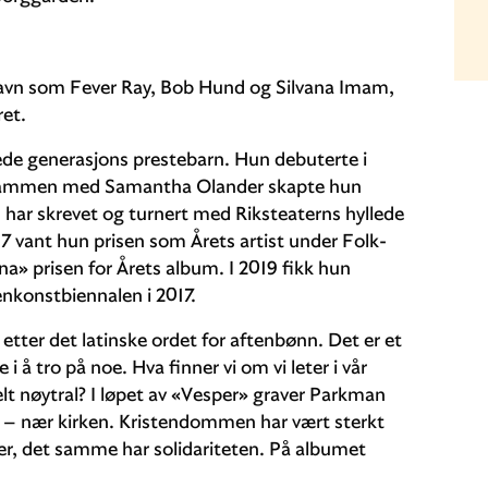
avn som Fever Ray, Bob Hund og Silvana Imam,
ret.
ede generasjons prestebarn. Hun debuterte i
g sammen med Samantha Olander skapte hun
n har skrevet og turnert med Riksteaterns hyllede
17 vant hun prisen som Årets artist under Folk-
a» prisen for Årets album. I 2019 fikk hun
enkonstbiennalen i 2017.
tter det latinske ordet for aftenbønn. Det er et
 å tro på noe. Hva finner vi om vi leter i vår
elt nøytral? I løpet av «Vesper» graver Parkman
t – nær kirken. Kristendommen har vært sterkt
r, det samme har solidariteten. På albumet