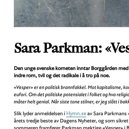
Sara Parkman: «Ve
Den unge svenske kometen inntar Borggården med e
indre rom, tvil og det radikale i å tro på noe.
«Vesper» er en politisk brannfakkel. Mot kapitalisme, 
eufori. Om det politiske potensialet i folket og hva rel
måter helt genial. Når siste tone stilner, er jeg slått i ba
Slik lyder anmeldelsen i
Hymn.se
av Sara Parkmans «
årets tredje beste av Dagens Nyheter, og som sikr
sommeren framfører Parkman mektige «Vesper» i 