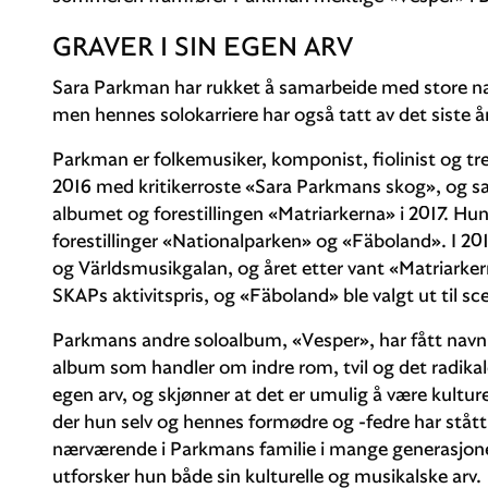
GRAVER I SIN EGEN ARV
Sara Parkman har rukket å samarbeide med store n
men hennes solokarriere har også tatt av det siste å
Parkman er folkemusiker, komponist, fiolinist og tr
2016 med kritikerroste «Sara Parkmans skog», o
albumet og forestillingen «Matriarkerna» i 2017. Hu
forestillinger «Nationalparken» og «Fäboland». I 20
og Världsmusikgalan, og året etter vant «Matriarkern
SKAPs aktivitspris, og «Fäboland» ble valgt ut til sc
Parkmans andre soloalbum, «Vesper», har fått navn e
album som handler om indre rom, tvil og det radikale i
egen arv, og skjønner at det er umulig å være kultur
der hun selv og hennes formødre og -fedre har ståt
nærværende i Parkmans familie i mange generasjone
utforsker hun både sin kulturelle og musikalske arv.