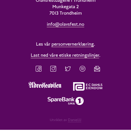
Olavsfestdagene i Trondheim
Munkegata 2
7013 Trondheim
info@olavsfest.no
Les vår
personvernerklæring
.
Last ned våre etiske retningslinjer
.
Utviklet av
DanielJJ