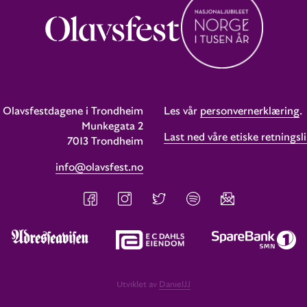
Olavsfestdagene i Trondheim
Les vår
personvernerklæring
.
Munkegata 2
Last ned våre etiske retningsli
7013 Trondheim
info@olavsfest.no
Utviklet av
DanielJJ