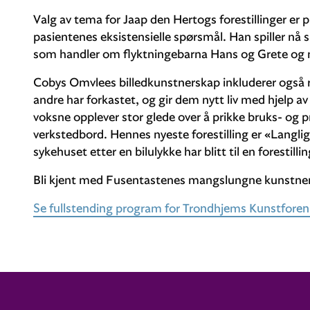
Valg av tema for Jaap den Hertogs forestillinger er p
pasientenes eksistensielle spørsmål. Han spiller nå si
som handler om flyktningebarna Hans og Grete og
Cobys Omvlees billedkunstnerskap inkluderer også r
andre har forkastet, og gir dem nytt liv med hjelp a
voksne opplever stor glede over å prikke bruks- 
verkstedbord. Hennes nyeste forestilling er «Langli
sykehuset etter en bilulykke har blitt til en forestil
Bli kjent med Fusentastenes mangslungne kunstne
Se fullstending program for Trondhjems Kunstforen