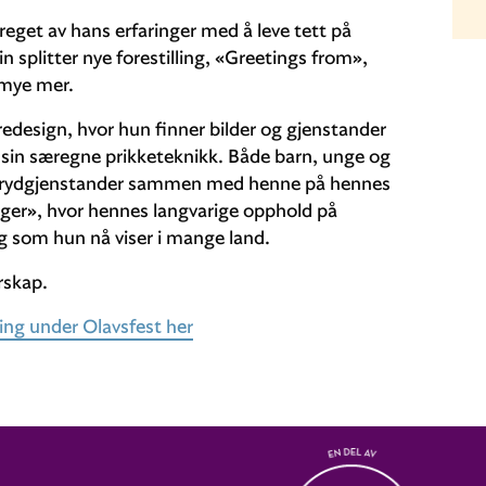
reget av hans erfaringer med å leve tett på
n splitter nye forestilling, «Greetings from»,
 mye mer.
edesign, hvor hun finner bilder og gjenstander
v sin særegne prikketeknikk. Både barn, unge og
og prydgjenstander sammen med henne på hennes
gger», hvor hennes langvarige opphold på
ling som hun nå viser i mange land.
rskap.
ing under Olavsfest her