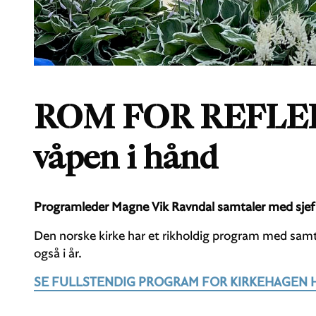
ROM FOR REFLEK
våpen i hånd
Programleder Magne Vik Ravndal samtaler med sjef f
Den norske kirke har et rikholdig program med sam
også i år.
SE FULLSTENDIG PROGRAM FOR KIRKEHAGEN 