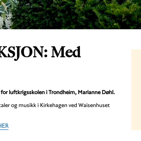
SJON: Med
or luftkrigsskolen i Trondheim, Marianne Døhl.
taler og musikk i Kirkehagen ved Waisenhuset
HER