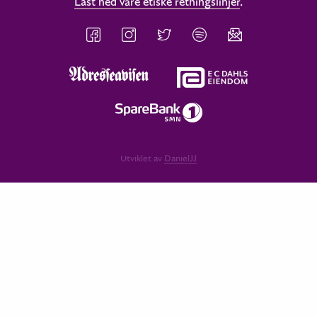
Last ned våre etiske retningslinjer
.
Utviklet av
DanielJJ