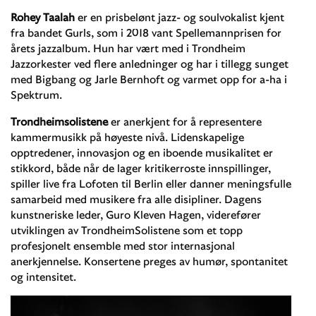
Rohey Taalah
er en prisbelønt jazz- og soulvokalist kjent
fra bandet Gurls, som i 2018 vant Spellemannprisen for
årets jazzalbum. Hun har vært med i Trondheim
Jazzorkester ved flere anledninger og har i tillegg sunget
med Bigbang og Jarle Bernhoft og varmet opp for a-ha i
Spektrum.
Trondheimsolistene
er anerkjent for å representere
kammermusikk på høyeste nivå. Lidenskapelige
opptredener, innovasjon og en iboende musikalitet er
stikkord, både når de lager kritikerroste innspillinger,
spiller live fra Lofoten til Berlin eller danner meningsfulle
samarbeid med musikere fra alle disipliner. Dagens
kunstneriske leder, Guro Kleven Hagen, viderefører
utviklingen av TrondheimSolistene som et topp
profesjonelt ensemble med stor internasjonal
anerkjennelse. Konsertene preges av humør, spontanitet
og intensitet.