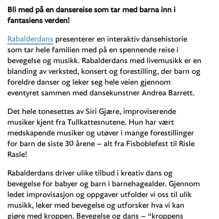
Bli med på en dansereise som tar med barna inn i
fantasiens verden!
Rabalderdans
presenterer en interaktiv dansehistorie
som tar hele familien med på en spennende reise i
bevegelse og musikk. Rabalderdans med livemusikk er en
blanding av verksted, konsert og forestilling, der barn og
foreldre danser og leker seg hele veien gjennom
eventyret sammen med dansekunstner Andrea Barrett.
Det hele tonesettes av Siri Gjære, improviserende
musiker kjent fra Tullkattesnutene. Hun har vært
medskapende musiker og utøver i mange forestillinger
for barn de siste 30 årene – alt fra Fisboblefest til Risle
Rasle!
Rabalderdans driver ulike tilbud i kreativ dans og
bevegelse for babyer og barn i barnehagealder. Gjennom
ledet improvisasjon og oppgaver utfolder vi oss til ulik
musikk, leker med bevegelse og utforsker hva vi kan
gjøre med kroppen. Bevegelse og dans – “kroppens