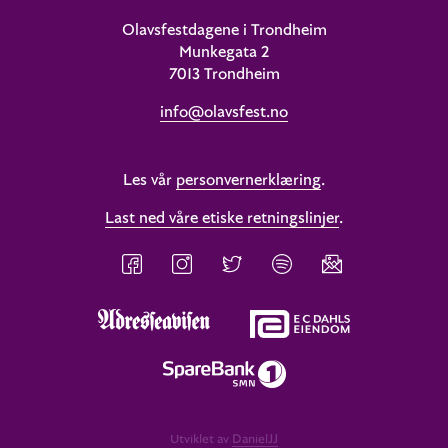
Olavsfestdagene i Trondheim
Munkegata 2
7013 Trondheim
info@olavsfest.no
Les vår
personvernerklæring
.
Last ned våre etiske retningslinjer
.
Utviklet av
DanielJJ