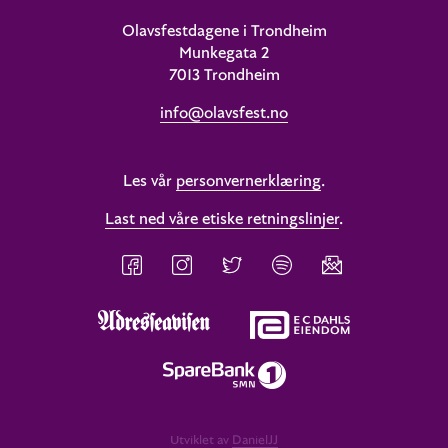
Olavsfestdagene i Trondheim
Munkegata 2
7013 Trondheim
info@olavsfest.no
Les vår
personvernerklæring
.
Last ned våre etiske retningslinjer
.
Utviklet av
DanielJJ