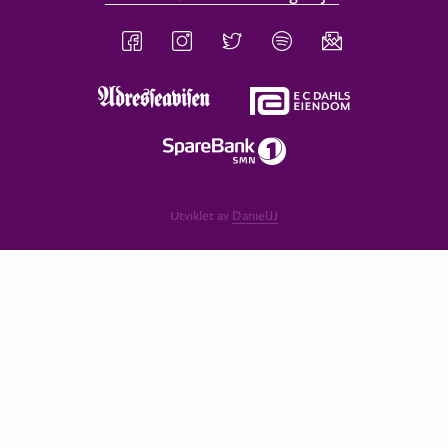
Utviklet av
DanielJJ