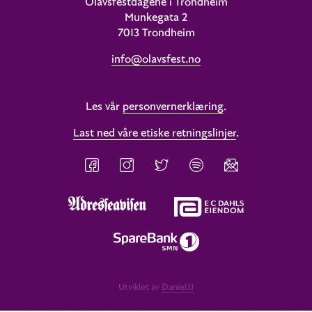
Olavsfestdagene i Trondheim
Munkegata 2
7013 Trondheim
info@olavsfest.no
Les vår
personvernerklæring
.
Last ned våre etiske retningslinjer
.
Utviklet av
DanielJJ