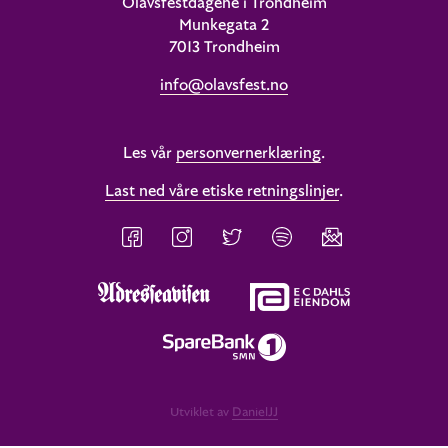
Olavsfestdagene i Trondheim
Munkegata 2
7013 Trondheim
info@olavsfest.no
Les vår
personvernerklæring
.
Last ned våre etiske retningslinjer
.
Utviklet av
DanielJJ