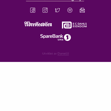
Utviklet av
DanielJJ