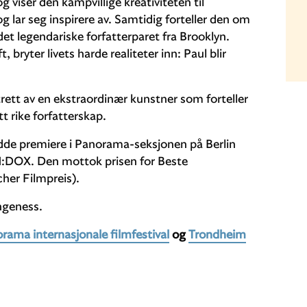
og viser den kampvillige kreativiteten til
 lar seg inspirere av. Samtidig forteller den om
et legendariske forfatterparet fra Brooklyn.
 bryter livets harde realiteter inn: Paul blir
trett av en ekstraordinær kunstner som forteller
tt rike forfatterskap.
dde premiere i Panorama-seksjonen på Berlin
PH:DOX. Den mottok prisen for Beste
her Filmpreis).
ngeness.
ama internasjonale filmfestival
og
Trondheim