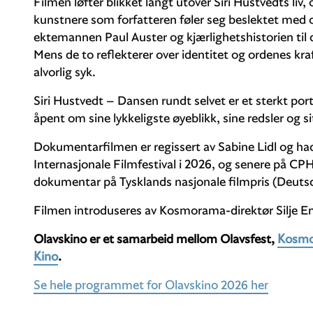
Filmen løfter blikket langt utover Siri Hustvedts liv, 
kunstnere som forfatteren føler seg beslektet med og
ektemannen Paul Auster og kjærlighetshistorien til d
Mens de to reflekterer over identitet og ordenes kraft,
alvorlig syk.
Siri Hustvedt – Dansen rundt selvet er et sterkt por
åpent om sine lykkeligste øyeblikk, sine redsler og si
Dokumentarfilmen er regissert av Sabine Lidl og ha
Internasjonale Filmfestival i 2026, og senere på C
dokumentar på Tysklands nasjonale filmpris (Deutsc
Filmen introduseres av Kosmorama-direktør Silje E
Olavskino er et samarbeid mellom Olavsfest,
Kosmor
Kino
.
Se hele programmet for Olavskino 2026 her