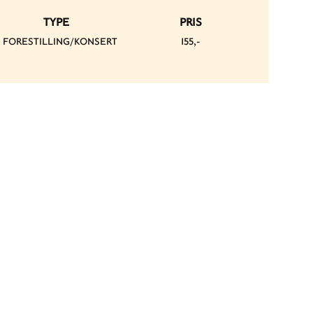
TYPE
PRIS
FORESTILLING/KONSERT
155,-