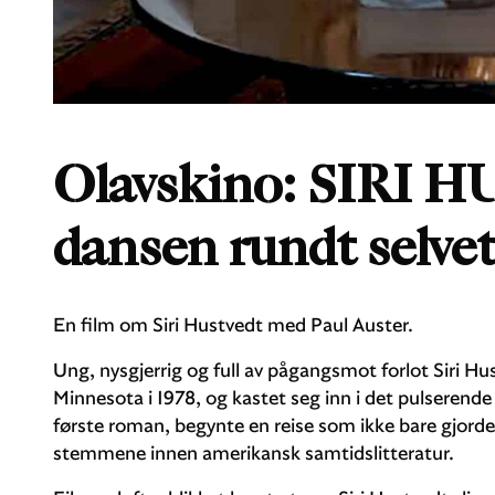
Olavskino: SIRI 
dansen rundt selve
En film om Siri Hustvedt med Paul Auster.
Ung, nysgjerrig og full av pågangsmot forlot Siri H
Minnesota i 1978, og kastet seg inn i det pulserende
første roman, begynte en reise som ikke bare gjorde h
stemmene innen amerikansk samtidslitteratur.