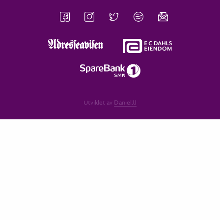
Utviklet av
DanielJJ