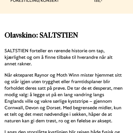
FORESTILLING/KONSERT
155,-
Olavskino: SALTSTIEN
SALTSTIEN forteller en rørende historie om tap,
kjærlighet og om å finne tilbake til hverandre når alt
annet rakner.
Når ekteparet Raynor og Moth Winn mister hjemmet sitt
og står igjen uten trygghet eller framtidsplaner blir
forholdet deres satt på prøve. De tar de et desperat, men
modig valg: å legge ut på en lang vandring langs
Englands ville og vakre sørlige kyststripe – gjennom
Cornwall, Devon og Dorset. Med begrensede midler, kun
et telt og det mest nødvendige i sekken, håper de at
naturen kan gi dem trøst, ro og en følelse av aksept.
Langs den storslåtte kystlinjen blir reisen både fysisk og