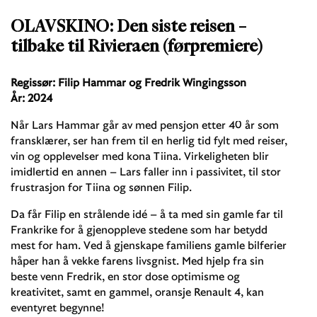
OLAVSKINO: Den siste reisen –
tilbake til Rivieraen (førpremiere)
Regissør: Filip Hammar og Fredrik Wingingsson
År: 2024
Når Lars Hammar går av med pensjon etter 40 år som
fransklærer, ser han frem til en herlig tid fylt med reiser,
vin og opplevelser med kona Tiina. Virkeligheten blir
imidlertid en annen – Lars faller inn i passivitet, til stor
frustrasjon for Tiina og sønnen Filip.
Da får Filip en strålende idé – å ta med sin gamle far til
Frankrike for å gjenoppleve stedene som har betydd
mest for ham. Ved å gjenskape familiens gamle bilferier
håper han å vekke farens livsgnist. Med hjelp fra sin
beste venn Fredrik, en stor dose optimisme og
kreativitet, samt en gammel, oransje Renault 4, kan
eventyret begynne!