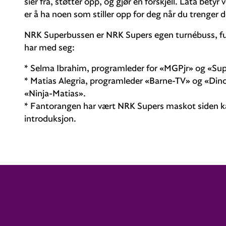
sier fra, støtter opp, og gjør en forskjell. Låta betyr 
er å ha noen som stiller opp for deg når du trenger de
NRK Superbussen er NRK Supers egen turnébuss, full
har med seg:
* Selma Ibrahim, programleder for «MGPjr» og «Sup
* Matias Alegria, programleder «Barne-TV» og «Dinol
«Ninja-Matias».
* Fantorangen har vært NRK Supers maskot siden ka
introduksjon.