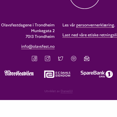
Olavsfestdagene i Trondheim
Les vår
personvernerklæring
.
Munkegata 2
Last ned våre etiske retningsli
7013 Trondheim
info@olavsfest.no
Utviklet av
DanielJJ