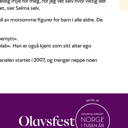
veldig mye for meg, for jeg vet selv hvor viktig det
t, sier Selma selv.
 av morsomme figurer for barn i alle aldre. De
ernytt».
ab». Han er også kjent som sitt alter ego
nalen startet i 2007, og trenger neppe noen