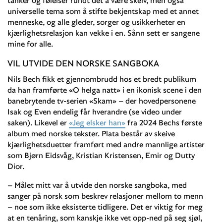
universelle tema som å stifte bekjentskap med et annet
menneske, og alle gleder, sorger og usikkerheter en
kjærlighetsrelasjon kan vekke i en. Sånn sett er sangene
mine for alle.
VIL UTVIDE DEN NORSKE SANGBOKA
Nils Bech fikk et gjennombrudd hos et bredt publikum
da han framførte «O helga natt» i en ikonisk scene i den
banebrytende tv-serien «Skam» – der hovedpersonene
Isak og Even endelig får hverandre (se video under
saken). Likevel er
«Jeg elsker han»
fra 2024 Bechs første
album med norske tekster. Plata består av skeive
kjærlighetsduetter framført med andre mannlige artister
som Bjørn Eidsvåg, Kristian Kristensen, Emir og Dutty
Dior.
– Målet mitt var å utvide den norske sangboka, med
sanger på norsk som beskrev relasjoner mellom to menn
– noe som ikke eksisterte tidligere. Det er viktig for meg
at en tenåring, som kanskje ikke vet opp-ned på seg sjøl,