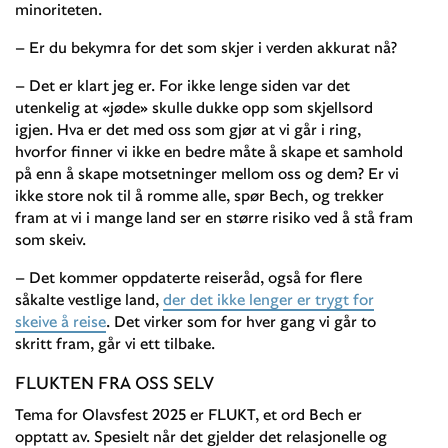
minoriteten.
– Er du bekymra for det som skjer i verden akkurat nå?
– Det er klart jeg er. For ikke lenge siden var det
utenkelig at «jøde» skulle dukke opp som skjellsord
igjen. Hva er det med oss som gjør at vi går i ring,
hvorfor finner vi ikke en bedre måte å skape et samhold
på enn å skape motsetninger mellom oss og dem? Er vi
ikke store nok til å romme alle, spør Bech, og trekker
fram at vi i mange land ser en større risiko ved å stå fram
som skeiv.
– Det kommer oppdaterte reiseråd, også for flere
såkalte vestlige land,
der det ikke lenger er trygt for
skeive å reise
. Det virker som for hver gang vi går to
skritt fram, går vi ett tilbake.
FLUKTEN FRA OSS SELV
Tema for Olavsfest 2025 er FLUKT, et ord Bech er
opptatt av. Spesielt når det gjelder det relasjonelle og