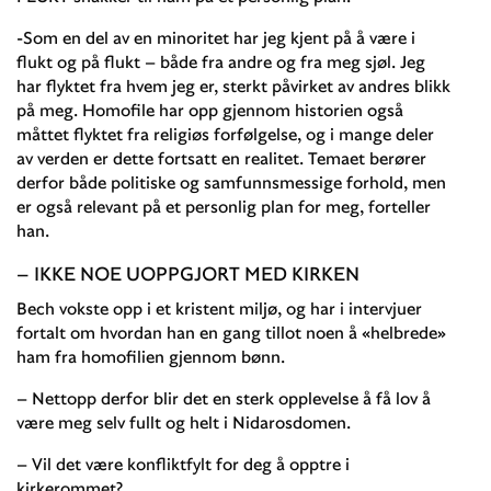
-Som en del av en minoritet har jeg kjent på å være i
flukt og på flukt – både fra andre og fra meg sjøl. Jeg
har flyktet fra hvem jeg er, sterkt påvirket av andres blikk
på meg. Homofile har opp gjennom historien også
måttet flyktet fra religiøs forfølgelse, og i mange deler
av verden er dette fortsatt en realitet. Temaet berører
derfor både politiske og samfunnsmessige forhold, men
er også relevant på et personlig plan for meg, forteller
han.
– IKKE NOE UOPPGJORT MED KIRKEN
Bech vokste opp i et kristent miljø, og har i intervjuer
fortalt om hvordan han en gang tillot noen å «helbrede»
ham fra homofilien gjennom bønn.
– Nettopp derfor blir det en sterk opplevelse å få lov å
være meg selv fullt og helt i Nidarosdomen.
– Vil det være konfliktfylt for deg å opptre i
kirkerommet?