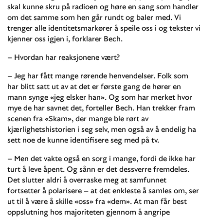
skal kunne skru på radioen og høre en sang som handler
om det samme som hen går rundt og baler med. Vi
trenger alle identitetsmarkører å speile oss i og tekster vi
kjenner oss igjen i, forklarer Bech.
– Hvordan har reaksjonene vært?
– Jeg har fått mange rørende henvendelser. Folk som
har blitt satt ut av at det er første gang de hører en
mann synge «jeg elsker han». Og som har merket hvor
mye de har savnet det, forteller Bech. Han trekker fram
scenen fra «Skam», der mange ble rørt av
kjærlighetshistorien i seg selv, men også av å endelig ha
sett noe de kunne identifisere seg med på tv.
– Men det vakte også en sorg i mange, fordi de ikke har
turt å leve åpent. Og sånn er det dessverre fremdeles.
Det slutter aldri å overraske meg at samfunnet
fortsetter å polarisere – at det enkleste å samles om, ser
ut til å være å skille «oss» fra «dem». At man får best
oppslutning hos majoriteten gjennom å angripe