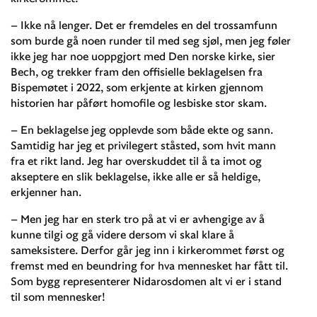
– Ikke nå lenger. Det er fremdeles en del trossamfunn
som burde gå noen runder til med seg sjøl, men jeg føler
ikke jeg har noe uoppgjort med Den norske kirke, sier
Bech, og trekker fram den offisielle beklagelsen fra
Bispemøtet i 2022, som erkjente at kirken gjennom
historien har påført homofile og lesbiske stor skam.
– En beklagelse jeg opplevde som både ekte og sann.
Samtidig har jeg et privilegert ståsted, som hvit mann
fra et rikt land. Jeg har overskuddet til å ta imot og
akseptere en slik beklagelse, ikke alle er så heldige,
erkjenner han.
– Men jeg har en sterk tro på at vi er avhengige av å
kunne tilgi og gå videre dersom vi skal klare å
sameksistere. Derfor går jeg inn i kirkerommet først og
fremst med en beundring for hva mennesket har fått til.
Som bygg representerer Nidarosdomen alt vi er i stand
til som mennesker!