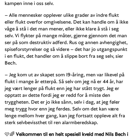
kampen inne i oss selv.
– Alle mennesker opplever ulike grader av indre flukt
eller flukt overfor omgivelsene. Det kan handle om å ikke
våge å stå i det man mener, eller ikke klare å stå i seg
selv. Vi flykter på mange måter, gjerne gjennom det man
ser på som destruktiv adferd. Rus og annen avhengighet,
spiseforstyrrelser og så videre – det har jo utgangspunkt
i en flukt, det handler om å slippe bort fra seg selv, sier
Bech.
– Jeg kom ut av skapet som 19-åring, men var likevel på
flukt i mange år etterpå. Så selv om jeg nå er 44 år, har
jeg vært lenger på flukt enn jeg har stått trygt. Jeg er
opptatt av dette fordi jeg er redd for å miste den
tryggheten. Det er jo ikke sånn, selv i dag, at jeg føler
meg trygg hvor enn jeg ferdes. Selv om det kan være
lenge mellom hver gang, kan jeg fortsatt oppleve alt fra
sterk selvbevissthet til ren alarmberedskap.
🩷🌈
Velkommen til en helt spesiell kveld med Nils Bech i