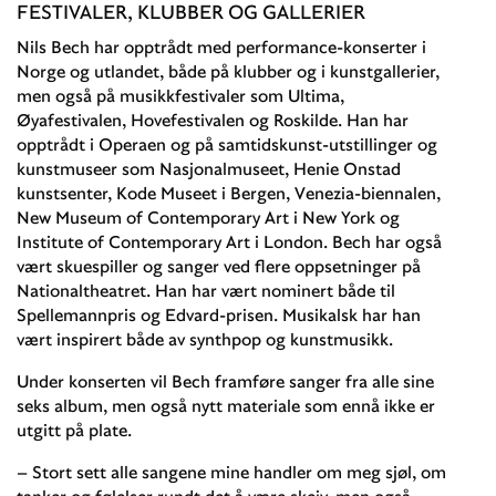
FESTIVALER, KLUBBER OG GALLERIER
Nils Bech har opptrådt med performance-konserter i
Norge og utlandet, både på klubber og i kunstgallerier,
men også på musikkfestivaler som Ultima,
Øyafestivalen, Hovefestivalen og Roskilde. Han har
opptrådt i Operaen og på samtidskunst-utstillinger og
kunstmuseer som Nasjonalmuseet, Henie Onstad
kunstsenter, Kode Museet i Bergen, Venezia-biennalen,
New Museum of Contemporary Art i New York og
Institute of Contemporary Art i London. Bech har også
vært skuespiller og sanger ved flere oppsetninger på
Nationaltheatret. Han har vært nominert både til
Spellemannpris og Edvard-prisen. Musikalsk har han
vært inspirert både av synthpop og kunstmusikk.
Under konserten vil Bech framføre sanger fra alle sine
seks album, men også nytt materiale som ennå ikke er
utgitt på plate.
– Stort sett alle sangene mine handler om meg sjøl, om
tanker og følelser rundt det å være skeiv, men også