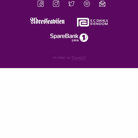
Utviklet av
DanielJJ